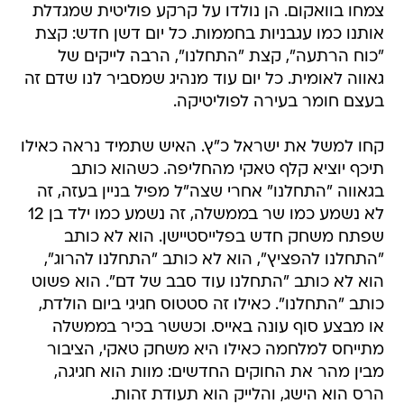
צמחו בוואקום. הן נולדו על קרקע פוליטית שמגדלת
אותנו כמו עגבניות בחממות. כל יום דשן חדש: קצת
"כוח הרתעה", קצת "התחלנו", הרבה לייקים של
גאווה לאומית. כל יום עוד מנהיג שמסביר לנו שדם זה
בעצם חומר בעירה לפוליטיקה.
קחו למשל את ישראל כ"ץ. האיש שתמיד נראה כאילו
תיכף יוציא קלף טאקי מהחליפה. כשהוא כותב
בגאווה "התחלנו" אחרי שצה"ל מפיל בניין בעזה, זה
לא נשמע כמו שר בממשלה, זה נשמע כמו ילד בן 12
שפתח משחק חדש בפלייסטיישן. הוא לא כותב
"התחלנו להפציץ", הוא לא כותב "התחלנו להרוג",
הוא לא כותב "התחלנו עוד סבב של דם". הוא פשוט
כותב "התחלנו". כאילו זה סטטוס חגיגי ביום הולדת,
או מבצע סוף עונה באייס. וכששר בכיר בממשלה
מתייחס למלחמה כאילו היא משחק טאקי, הציבור
מבין מהר את החוקים החדשים: מוות הוא חגיגה,
הרס הוא הישג, והלייק הוא תעודת זהות.