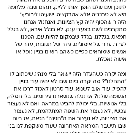
כאן, בתוכנו. תהום שבה שרים הופכים את המוות
לתוכן ועם שלם הופך אותו ללייק. תהום שבה מלחמה
היא לא טרגדיה אלא אטרקציה. ישעיהו ליבוביץ'
הזהיר שהסוף יהיה קץ הציונות. ואנחנו? אנחנו
מתקרבים לשם בצעדי ענק. לא בגלל איראן, לא בגלל
חמאס. בגללנו. בגלל שבמקום להיות עם, הפכנו
לעדר. עדר של אימוג'ים, עדר של תגובות, עדר של
אנשים שמוחאים כפיים כשהם רואים בניין נופל או
אישה נאכלת.
ומה יקרה כשהעדר הזה יישאר בלי מנהיג שיכתוב לו
"התחלנו"? מה יקרה ביום שבו לא יהיה עוד בניין
להפיל, עוד אויב לשנוא, עוד סרטון לאכול דרכו את
הנשמה שלנו? אז נגלה שנשארנו עירומים. בלי חמלה,
בלי אנושיות, בלי יכולת להביט במראה. ואם לא נעצור
עכשיו, לא נעצור את השפה המתלהמת, לא נעצור
את הציניות, לא נעצור את ה"חגיגה" הזאת, אז ביום
שבו תישבר המראה האחרונה שעוד משקפת לנו בני