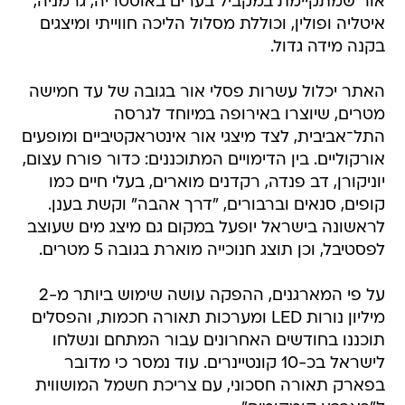
אור שמתקיימת במקביל בערים באוסטריה, גרמניה,
איטליה ופולין, וכוללת מסלול הליכה חווייתי ומיצגים
בקנה מידה גדול.
האתר יכלול עשרות פסלי אור בגובה של עד חמישה
מטרים, שיוצרו באירופה במיוחד לגרסה
התל־אביבית, לצד מיצגי אור אינטראקטיביים ומופעים
אורקוליים. בין הדימויים המתוכננים: כדור פורח עצום,
יוניקורן, דב פנדה, רקדנים מוארים, בעלי חיים כמו
קופים, סנאים וברבורים, "דרך אהבה" וקשת בענן.
לראשונה בישראל יופעל במקום גם מיצג מים שעוצב
לפסטיבל, וכן תוצג חנוכייה מוארת בגובה 5 מטרים.
על פי המארגנים, ההפקה עושה שימוש ביותר מ-2
מיליון נורות LED ומערכות תאורה חכמות, והפסלים
תוכננו בחודשים האחרונים עבור המתחם ונשלחו
לישראל בכ-10 קונטיינרים. עוד נמסר כי מדובר
בפארק תאורה חסכוני, עם צריכת חשמל המושווית