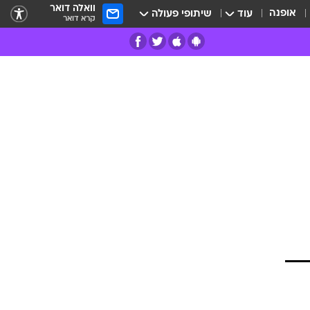
וואלה דואר
אופנה
עוד
שיתופי פעולה
קרא דואר
רים
פרות