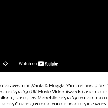
צמד היוצרים הישראלים וניה הימן וגל מוג'ה, שמכונים בחו"ל Vania & Muggia, זכו בשי
במספר קטגוריות בטקס פרסי הקליפים בבריטניה (UK Music Video Awards) על 
עבור סברינה קרפנטר ואייסאפ רוקי. מדובר בפרסים על הקליפ nchild
של אייסאפ רוקי זכו השניים בחמישה פרסים, ביניהם "קליפ הש