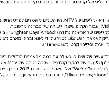
 הקליפ של קרפנטר זכו השניים בפרס קליפ הפופ הטוב של
בטקס ה-VMA האחרון, טקס פרסי הווידאו-קליפים של MTV, היו השניים מועמדים לפרס החשו
ביותר, קליפ השנה (Video of the Year), עבור הקליפ שיצרו לשירה של סברינה קרפנטר,
"Manchild". הם התחרו בקטגוריה בקליפים של אריאנה גרנדה ("ter Days Ahead
אייליש ("Birds of a Feather"), קנדריק לאמאר ("Not Like Us"), ליידי 
ורד עשיר של שיתופי פעולה עם כמה מהאמנים הגדולים ביות
בעולם. הם יצרו בין השאר את הקליפ "Up&Up" ש
מועמד לפרס גראמי, וכן יצרו את הקליפ "We're Good" של דואה ליפה. בשנת 2013 היימן ביים
קליפ רשמי לקלאסיקה של בוב דילן, "Like a rolling stone", שזכה במקום הראשון בדירוג