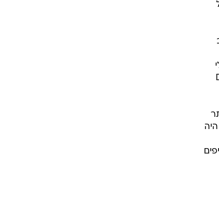
ב
Brigh"), בילי
גאגא וברונו מארס ("Die
ר
ל להקת קולדפליי, שזכה בטקס של MTV אף היה
 הקליפים