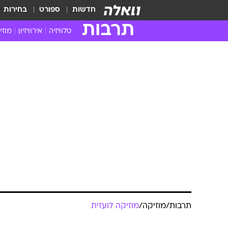
חדשות
ספורט
בחירות
תרבות
טלוויזיה
אירוויזיון
מוזי
חדשות הטלוויזיה
חדשו
ביקורת טלוויזיה
מוזי
צפייה ישירה
מוזי
טלוויזיה ישראלית
קשוב
טלוויזיה מחו"ל
קורד
סדרות מומלצות
קליפי
האח הגדול
הופע
תרבות
/
מוזיקה
/
מוזיקה לועזית