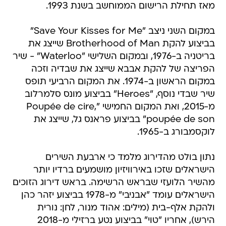
מאז תחילת הרישום הממוחשב בשנת 1993.
במקום השני ניצב "Save Your Kisses for Me"
בביצוע להקת Brotherhood of Man שייצג את
בריטניה ב-1976, ובמקום השלישי "Waterloo" - שיר
הפריצה של להקת אבבא שייצג את שבדיה וזכה
במקום הראשון ב-1974. את המקום הרביעי תופס
שיר שבדי נוסף, "Heroes" בביצוע מונס סלמרלוב
מ-2015, ואת המקום החמישי "Poupée de cire,
poupée de son" בביצוע פראנס גל, שייצג את
לוקסמבורג ב-1965.
נתון בולט מהדירוג מלמד כי ארבעת השירים
הישראלים שזכו באירוויזיון מושמעים ברדיו יותר
מהשיר הלועזי שבראש הרשימה. בראש דירוג הזוכים
הישראלים עומד "אבניבי" מ-1978 בביצוע יזהר כהן
ולהקת אלף-בית (מילים: אהוד מנור, לחן: נורית
הירש), אחריו "טוי" בביצוע נטע ברזילי מ-2018