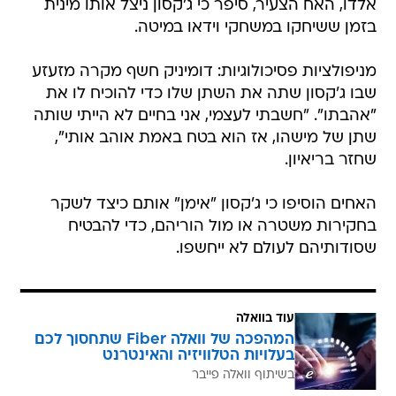
אלדו, האח הצעיר, סיפר כי ג'קסון ניצל אותו מינית
בזמן ששיחקו במשחקי וידאו במיטה.
מניפולציות פסיכולוגיות: דומיניק חשף מקרה מזעזע
שבו ג'קסון שתה את השתן שלו כדי להוכיח לו את
"אהבתו". "חשבתי לעצמי, אני בחיים לא הייתי שותה
שתן של מישהו, אז הוא בטח באמת אוהב אותי",
שחזר בריאיון.
האחים הוסיפו כי ג'קסון "אימן" אותם כיצד לשקר
בחקירות משטרה או מול הוריהם, כדי להבטיח
שסודותיהם לעולם לא ייחשפו.
עוד בוואלה
המהפכה של וואלה Fiber שתחסוך לכם
בעלויות הטלוויזיה והאינטרנט
בשיתוף וואלה פייבר