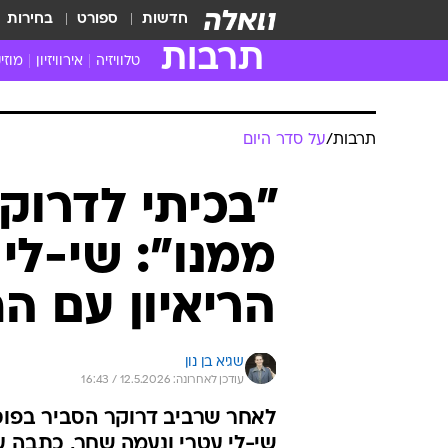
חדשות
ספורט
בחירות
תרבות
טלוויזיה
אירוויזיון
מוזי
חדשות הטלוויזיה
חדשו
ביקורת טלוויזיה
מוזי
צפייה ישירה
מוזי
טלוויזיה ישראלית
קשוב
טלוויזיה מחו"ל
קורד
סדרות מומלצות
קליפי
האח הגדול
הופע
תרבות
/
על סדר היום
"בכיתי לדרוקר