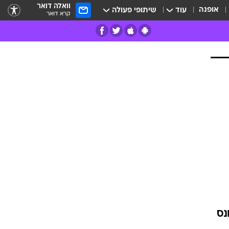
וואלה דואר
אופנה
עוד
שיתופי פעולה
קרא דואר
רים
פרות