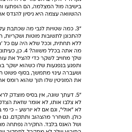
אבל הלב שלי עולה באש. מה שהכי קש
עכשיו 'עיתונאות אמיצה' ו'חיפוש אמ
נשברנו פעם אחר פעם. רוב הזמן הז
בזמן שאני יושבת ומתפרקת. גם כשבכ
שלו בתוך כל זה, התגובה שלו הייתה 
תיקים פתוחים במשטרה ולא יכול לה
נקרא 'ריאיון'. 2. הסיפו
בישיבה מול המצלמה, הם הופתעו ו
ההשוואה עצמה היא ניסיון להנדס את
"3. כמה שטויות לגבי מה שכתבת על 
להתכונן לתשובות מוטות ושקריות, ה
ללא תחתית, וככל שלא היה עם כל 'הת
מה אתה בכלל מ
שלך מחוייב לשקר כדי להציל את עו
ותפגע בנפגעות שלו כשהוא ישקר בר