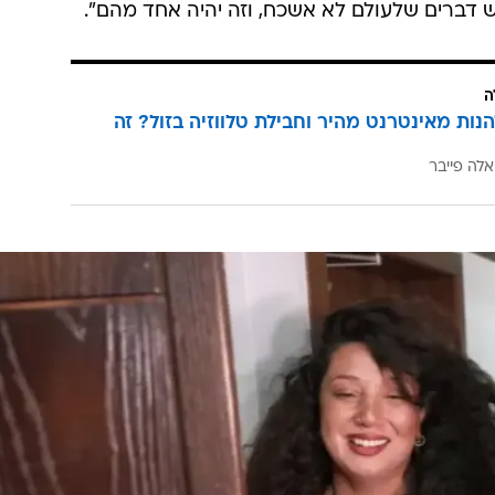
כדי צו מעצר, דווקא למערכת 'המקור' הוא הצליח לענות, ל
הכבוד" לך שאתה זה שהצלחת להשיג אותו על הקו. "ריספקט".
מעניין שרביב דרוקר עשה תחקיר שמטרתו הייתה לנקות את שמו של אבי חימ
שמשרדו הוא משרדו של עורך הדין של החשוד באונס שלי. קטע. מריח לא כל כך טוב… 11.
ת נאמר לך כבר. ועדיין, אתה מנסה לערפל את זה עם "צד
 כשאתה מזכיר את ההפקות הקודמות שלך, כאילו זה מצדיק 
שר לך אבל אתה כנראה עיתונאי שאיבד את הדרך. וזה כל
ש דברים שלעולם לא אשכח, וזה יהיה אחד מהם".
ה
הנות מאינטרנט מהיר וחבילת טלווזיה בזול? זה
אלה פייבר