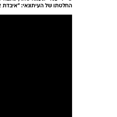
ממנו": שי-לי
הריאיון עם ה
שגיא בן נון
עודכן לאחרונה: 12.5.2026 / 16:43
לאחר שרביב דרוקר הסביר בפוס
שי-לי עטרי ונעמה שחר, כתבה ע
החלטתו של העיתונאי: "איבדת א