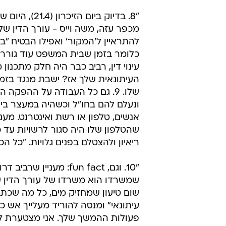
עטרי המשיכה וכ
הנוראי הזה, דווקא בתוכנית עם מוניט
תגובה כתובה, גם דרך הטענות שלו 
שכבר החלטת שזה מה שאתה הולך לע
דעתך, וכשראית שזה לא יעבוד, אז על
מרומזים - כדי שתוכל להגיד לאחר מ
להציל את עצמך. כן, גם תוך הטרדת ע
מכפר עזה, משה וייס - עורך הדין ש
להתראיין ל'המקור' ואפילו הבטיח "בק
כלומר בזמן שבית המשפט עוד גורר 
עינוי דין, רביב כבר היה חלק מתכנו
העיתונאית שלך אז? ישבת מנגד ב
שלו. 9. גם כל העבודה על הה
ונעלם להם בחו"ל וכשהיה במעצר בית
אנשים, טלפון או רשת ואינטרנט. מענ