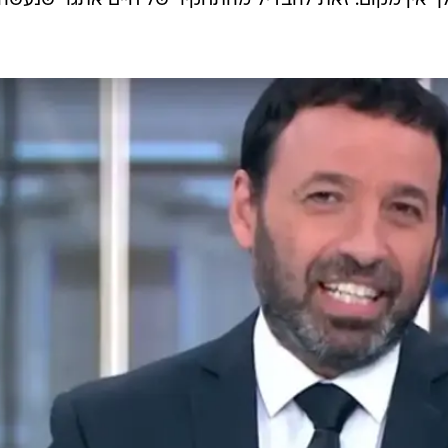
ה שהפוגע שלה זכה בריאיון טלוויזיוני, שמטרתו היא רק ל
ת שלה. אתה תומך בהשתקת נפגעות.
יין עבריין שגם אם הרשויות בישראל פועלות איטי ולא יעיל וע
לא צלבו אותו, לא אומר שזאת הצדקה עבורך לראיין אותו. יש לפחות 4 נפגעות ידועות
 בישראל בכלל מורשע על פשע? זה נס - הוא עדיין אנס אותן
אן אתה מציג תמונה שיקרית על מנת לקדם את האג'נדה ש
ש. עוד לפני שנעמה התלוננה. המשטרה חזרה לחקור. אז
ך אין מקום. זאת להבדיל מהתחקיר של חיים אתגר שנעשה