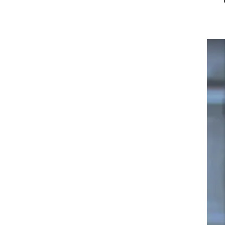
תקן
דיין
 למשטרה, זה
. את
לך