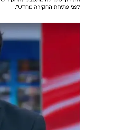
ושעברה עינוי מתמשך, בסוף פשוט תגל
את המוניטין שלו תוך שהוא רומס א
"5. דעתך שוגה, אין בסיס מוצדק לרא
לא "אולי", וגם אם לא יורשע - כי מי
כולן. תשחרר מהצהוב ותתקדם. גם כ
ושל האנס בלבד. החקירה נפתחה מחד
התירוץ שלך לא מתקבל. לתחקיר של
לפני פתיחת החקירה מחדש".