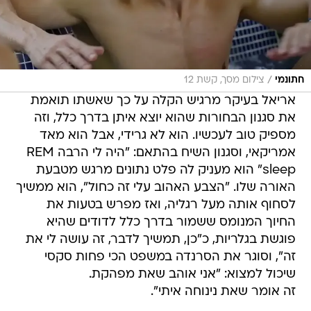
/
חתונמי
צילום מסך, קשת 12
אריאל בעיקר מרגיש הקלה על כך שאשתו תואמת
את סגנון הבחורות שהוא יוצא איתן בדרך כלל, וזה
מספיק טוב לעכשיו. הוא לא גרידי, אבל הוא מאד
אמריקאי, וסגנון השיח בהתאם: "היה לי הרבה REM
sleep" הוא מעניק לה פלט נתונים מרגש מטבעת
האורה שלו. "הצבע האהוב עלי זה כחול", הוא ממשיך
לסחוף אותה מעל רגליה, ואז מפרש בטעות את
החיוך המנומס ששמור בדרך כלל לדודים שהיא
פוגשת בגלריות, כ"כן, תמשיך לדבר, זה עושה לי את
זה", וסוגר את הסרנדה במשפט הכי פחות סקסי
שיכול למצוא: "אני אוהב שאת מפהקת.
זה אומר שאת נינוחה איתי".