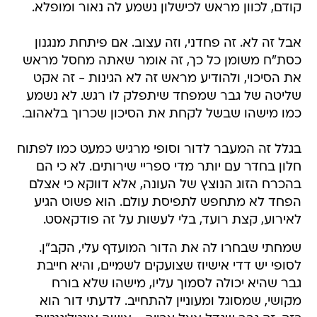
קודם, לכוון מראש לכישלון נשמע לה נאור ומופלא.
אבל זה לא. זה פחדני, וזה עצוב. אם פיתחת מנגנון
כסת"ח משומן כל כך, זה אומר שאתה מחסל מראש
את הסיכוי, ולהודיע מראש זה לא הגינות - זה אקט
שליטה של גבר שמפחד שיתפלק לו רגש. לא נשמע
כמו מישהו שבשל לקחת את הסיכון שכרוך בלאהוב.
בגלל זה המעבר לדור וסופי מרגיש כמעט כמו לפתוח
חלון בחדר עם יותר מדי ספריי שירותים. לא כי הם
בהכרח הזוג הנוצץ של העונה, אלא דווקא כי אצלם
הפחד לא מתחפש לתפיסת עולם. הוא פשוט הגיע
לאירוע, קצת רועד, בלי לעשות על זה פודקאסט.
שמחתי שבחרו לה את הדור המועדף עלי, הקב"ן.
לסופי יש דדי אישיוז שצועקים לשמיים, והיא חייבת
גבר שהיא יכולה לסמוך עליו, מישהו שלא בורח
מקושי, שמסוגל ומעוניין להתחייב. לדעתי דור הוא