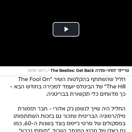
/
טריילר למיני-סדרה The Beatles: Get Back
דיסני פלוס
חליל שהשתתף בהקלטות השיר "The Fool On
The Hill" של הביטלס יועמד למכירה בחודש הבא -
כך מדווחים כלי תקשורת בבריטניה.
החליל היה שייך לנשפן ג'ק אלורי - חבר תזמורת
פילהרמוניה הבריטית שזכור גם בזכות השתתפותו
בפסקולים של סרטי ג'יימס בונד בשנות ה-60, כמו
גם באלו של סרטי הפנתר הוורוד, "תותחי נברון"