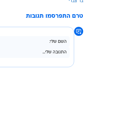
מחזיק אותי ביום-יום. השיר הזה מוק
עבורי", מסר צברי.
"לראות את השיר מקבל חיים משלו ונ
בשבילי. אני מרגיש שהקהל הבין בדיוק
הוויראלי.
בימים אלה, צברי נמצא בסיבוב הופעות מצ
בר צברי
טרם התפרסמו תגובות