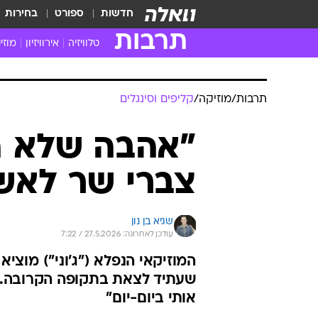
חדשות
ספורט
בחירות
תרבות
טלוויזיה
אירוויזיון
מוזי
חדשות הטלוויזיה
חדשו
ביקורת טלוויזיה
מוזי
צפייה ישירה
מוזי
טלוויזיה ישראלית
קשוב
טלוויזיה מחו"ל
קורד
סדרות מומלצות
קליפי
האח הגדול
הופע
תרבות
/
מוזיקה
/
קליפים וסינגלים
"אהבה שלא הצ