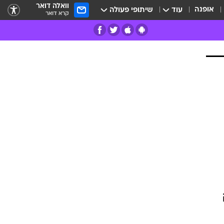
וואלה דואר
אופנה
עוד
שיתופי פעולה
קרא דואר
רים
פרות