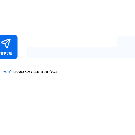
דש לאשתי, לעוגן שלי, ולכל הדברים הקטנים שהם הכי גדולי
וגע באנשים עוד לפני שהוא בכלל יצא, זו התרגשות עצומה
 את הכוונה של אבי אוחיון ושלי", הוסיף צברי ביחס לטרנד
ליח, שלו נוספה הופעה באמפי תל אביב ב-20 באוגוסט.