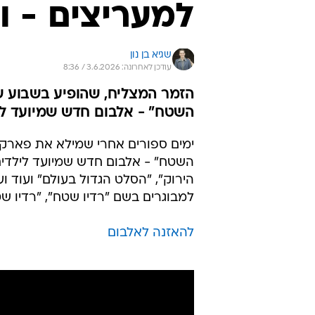
למעריצים - ו
שגיא בן נון
עודכן לאחרונה: 3.6.2026 / 8:36
הזמר המצליח, שהופיע בשבוע שע
השטח" - אלבום חדש שמיועד לי
ימים ספורים אחרי שמילא את פארק ה
הירוק", "הסלט הגדול בעולם" ועוד 
למבוגרים בשם "רדיו שטח", "רדיו שטח 2", רדיו שטח
להאזנה לאלבום