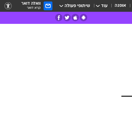
וואלה דואר
אופנה
עוד
שיתופי פעולה
קרא דואר
רים
פרות