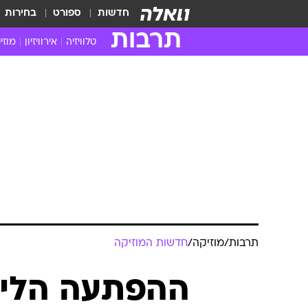
חדשות
ספורט
בחירות
תרבות
טלוויזיה
אירוויזיון
מוזי
חדשות הטלוויזיה
חדשו
ביקורת טלוויזיה
מוזי
צפייה ישירה
מוזי
טלוויזיה ישראלית
קשוב
טלוויזיה מחו"ל
קורד
סדרות מומלצות
קליפי
האח הגדול
הופע
תרבות
/
מוזיקה
/
חדשות המוזיקה
ההפתעה הליל