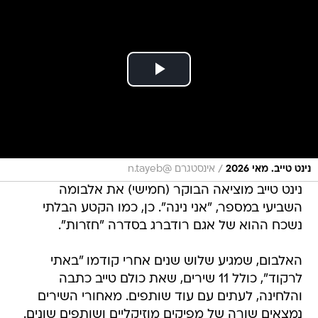
/
נינט טייב. מאי 2026
אינסטגרם @n.tayeb
נינט טייב מוציאה הבוקר (חמישי) את אלבומה
השביעי במספר, "אני נינה". כן, כמו הקטע הבלתי
נשכח ההוא של אגם רודברג בסדרה "חזרות".
האלבום, שמגיע שלוש שנים אחרי קודמו "באתי
לרקוד", כולל 11 שירים, שאת כולם טייב כתבה
והלחינה, לעתים עם עוד שותפים. מאחורי השירים
נמצאים שורה של מפיקים מוזיקליים ושותפים שונים.