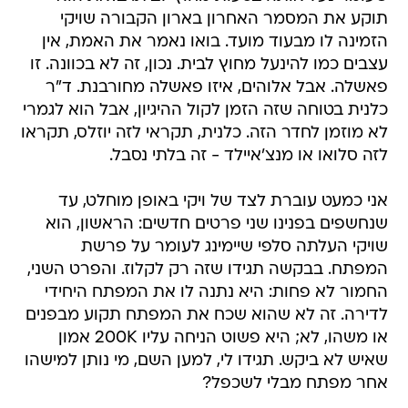
תוקע את המסמר האחרון בארון הקבורה שויקי
הזמינה לו מבעוד מועד. בואו נאמר את האמת, אין
עצבים כמו להינעל מחוץ לבית. נכון, זה לא בכוונה. זו
פאשלה. אבל אלוהים, איזו פאשלה מחורבנת. ד"ר
כלנית בטוחה שזה הזמן לקול ההיגיון, אבל הוא לגמרי
לא מוזמן לחדר הזה. כלנית, תקראי לזה יוזלס, תקראו
לזה סלואו או מנצ'איילד - זה בלתי נסבל.
אני כמעט עוברת לצד של ויקי באופן מוחלט, עד
שנחשפים בפנינו שני פרטים חדשים: הראשון, הוא
שויקי העלתה סלפי שיימינג לעומר על פרשת
המפתח. בבקשה תגידו שזה רק לקלוז. והפרט השני,
החמור לא פחות: היא נתנה לו את המפתח היחידי
לדירה. זה לא שהוא שכח את המפתח תקוע מבפנים
או משהו, לא; היא פשוט הניחה עליו 200K אמון
שאיש לא ביקש. תגידו לי, למען השם, מי נותן למישהו
אחר מפתח מבלי לשכפל?