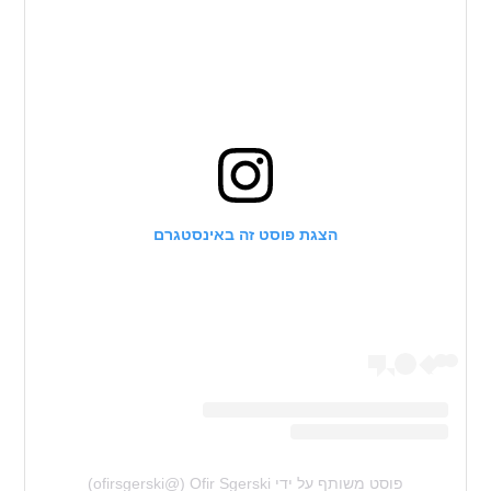
הצגת פוסט זה באינסטגרם
פוסט משותף על ידי ‏‎Ofir Sgerski‎‏ (@‏‎ofirsgerski‎‏)