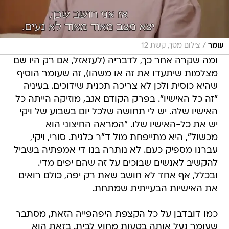
/
עומר
צילום מסך, קשת 12
ומה שקרה אחר כך, לדבריה (לעזאזל, אם רק היו שם
מצלמות שיתעדו את זה או משהו), זה שעומר הוסיף
שהיא כוסית ולכן לא צריכה תכנית שידוכים. בעיניה
"זה כל האישיו". בפרק הקודם אגב, מוזיקה הייתה כל
האישיו שלה. יש לי תחושה שלכל יום בשבוע של ויקי
יש את כל-האישיו שלו. "המראה החיצוני הוא
מכשול", היא מתייפחת מול ד"ר כלנית. סורי, ויקי,
עברנו מספיק כעם. לא נותרה בנו די אמפתיה בשביל
להקשיב לאנשים שבוכים על זה שהם יפים מדי.
ובכלל, אף אחד לא חושב שאת רק יפה, כולם רואים
את האישיות הבעייתית שמתחת.
כמו דובדבן על כל הקצפת היפהפייה הזאת, מסתבר
שעומר נעל אותה בטעות מחוץ לבית. בזאת הוא