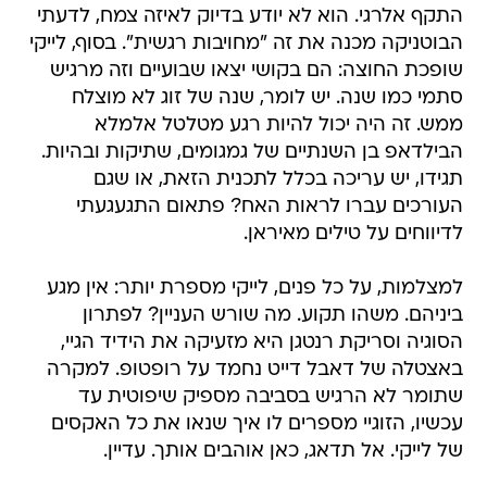
התקף אלרגי. הוא לא יודע בדיוק לאיזה צמח, לדעתי
הבוטניקה מכנה את זה "מחויבות רגשית". בסוף, לייקי
שופכת החוצה: הם בקושי יצאו שבועיים וזה מרגיש
סתמי כמו שנה. יש לומר, שנה של זוג לא מוצלח
ממש. זה היה יכול להיות רגע מטלטל אלמלא
הבילדאפ בן השנתיים של גמגומים, שתיקות ובהיות.
תגידו, יש עריכה בכלל לתכנית הזאת, או שגם
העורכים עברו לראות האח? פתאום התגעגעתי
לדיווחים על טילים מאיראן.
למצלמות, על כל פנים, לייקי מספרת יותר: אין מגע
ביניהם. משהו תקוע. מה שורש העניין? לפתרון
הסוגיה וסריקת רנטגן היא מזעיקה את הידיד הגיי,
באצטלה של דאבל דייט נחמד על רופטופ. למקרה
שתומר לא הרגיש בסביבה מספיק שיפוטית עד
עכשיו, הזוגיי מספרים לו איך שנאו את כל האקסים
של לייקי. אל תדאג, כאן אוהבים אותך. עדיין.