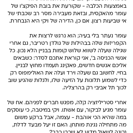
באמצעות הכלבה - שקורעת את בובת הפיקצ'ו של
עומר מהאקסית, ובזאת מעבירה מסר רב שכבתי של
אי שביעות רצון. אם כן, הדירה של ויקי היא הנבחרת.
עומר נעתר בלי בעיה; הוא נרגש לרצות את
הקפריזות שלה בבהילות של גולדן רטריבר, גם אחרי
שגילה שעלה לשווא שלוש קומות בבניין הלא נכון. כל
אנשי הכניסה ב', אני קוראת אתכם לסדר: כשבאים
אליכם אנשים חדשים, פאקינג תעמדו מחוץ לבניין.
בחיי. לחשוב גם שעלה וירד ועלה את האולימפוס רק
כדי לשמוע תלונות על הזיעה שלו, ולגלות שהגיע שוב
לכוך תל אביבי רק בהרצליה.
אחרי סטריליזציה קלה, מפגש חברים לפניהם. אח של
עומר מגיע לביקור, עם אשתו. ויקי במיטבה, כי עוסקים
במה שהיא הכי אוהבת - עצמה, אבל ברקע משום
מה מתחילה נגינת מותחן. האם זו יעל מבעד לדלת,
נכונה לשאול מדוע לא שכבו כבר?