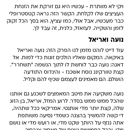
ויקי לא מוותרת - עכשיו היא גם זורקת את הזנחת
העציצים שלו לקלחת. הקשר הזה נראה קטסטרופלי
כבר מעכשיו, אבל אולי, כמו עציץ, הוא בסך הכל זקוק
לזמן והשקייה. לעזאזל, כלנית, זה עבד לך.
נועה ואריאל
עוד דייט לוהט מזמן לנו הפרק הזה: נועה ואריאל
באיקאה. המקום שאליו הולכים זוגות כדי למות. אל
דאגה: נועה כבר לוחשת לו לתוך הנשמה "תשחרר".
קצת טוורקינג נוסח אשכנז - והינדוס התודעה
הושלם. הם מאמינים לעצמם שכיף להם וקליל.
נועה משקיעה את מיטב המאמצים לשכנע גם אותנו
שהכל ממש ממש בסדר. לרוע המזל, אריאל, בן הזוג
שלה, קצת יותר מדי אותנטי. אמריקאי ככל שתהיה,
די קשה להמשיך בהצגה כשמדי נסיעה משותפת
אתה ננזף על היותך שקט מדי, או רועש מדי או נושם