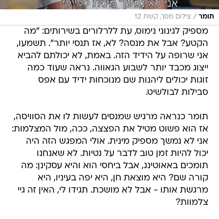
/
תומר
צילום מסך, קשת 12
מספיק לגינוני נימוס, עת ללרלורים בשירותים: "מה
הקטע? אבל את מנסה? לא, אז תנסי יותר". תשמעו,
אני שרופה על הידיד הזה. באמת, לא יכולתם להביא
ייצוג מכבד יותר לשבוע הגאווה. נראה שעוד כמה
זוגות יכולים ליהנות שם מנוכחות ידיד עם אפס
סבילות לבולשיט.
תומר כנראה מרגיש שמנסים לעשות לו את הסוויסה,
אז הוא פשוט מטיל את הפצצה, ככה, מול המצלמות:
אני לא נמשך מספיק מינית. אולי המפגש הזה היה
יכול להיות זמן טוב לדבר על נטיות. לא שאנחנו
תומכים באאוטינג, אבל ביחסי הוא והיא עסקינן: מה
קורה שם? היא מוצאת חן, היא יפה בעיניו, היא
מרגשת אותו - אבל לא מושכת. תגידו לי, האין זה גיי
צלמוות?