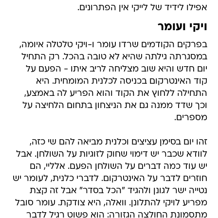
אפילו לידיד של לייקי אין הפתרונים.
ויקי ועומר
בפרקים הקודמים שרדו עומר ו-ויקי טלטלה איומה,
במסגרתה גילתה שהיא לא טובה בהכל. רק התחיל
יום חדש והיא שוב מצליחה לריב איתו - הפעם על
קוד האינטרקום בכניסה לכלנית המומחית. היא
התחילה ללחוץ את הקוד והוא הפריע לה באמצע,
וכך שדד ממנה גם את הניצחון בתחום הלחיצה על
מספרים.
זהו יום בסימן עציצים וכלנית מביאה להם שי כזה,
לוודא שכבר יש דימוי שחוק לזוגיות על השולחן. אבל
יש עוד כמה דברים על השולחן הפעם. אלליי, הם
חוזרים לדבר על האינטרקום. לדברי כלנית, לעומר יש
נטייה ישר לגונן ולהגיד "הכל בסדר" אבל זה קצת
מפריע לויקי להתלונן. וואלה, היא צודקת. עומר סובל
מתסמונת החולצה הגזורה: הוא פשוט רגיל לדבר