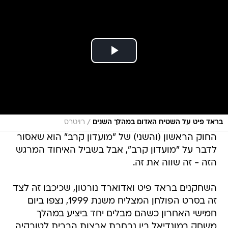
/
בראד פיט על השטיח האדום במהלך השנים
רויטרס
החוק הראשון (והשני) של "מועדון קרב" הוא שאסור
לדבר על "מועדון קרב", אבל בשביל האיחוד המרגש
הזה - זה שווה את זה.
השחקנים בראד פיט ואדוארד נורטון, שכיכבו זה לצד
זה בסרט הפולחן המצליח משנת 1999, נצפו ביום
חמישי האחרון כשהם מבלים יחד ביציע במהלך
משחק במונדיאל בין נבחרת ארצות הברית לטורקיה