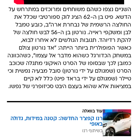
השניים נצפו כשהם משוחחים ומרוכזים במתרחש על
הדשא. פיט בן ה-62 הציג לוק ספורטיבי שכלל את
החולצה הרשמית של נבחרת ארה"ב, כובע טמבל
לבן ומשקפי ראייה. נורטון בן ה-56 לבש חולצה של
להקת רדיוהד. תגובות הגולשים לא איחרו לבוא,
כאשר הפופולרית ביותר הייתה: "אד נורטון צולם
במשחק הכדורגל כשהוא מדבר אל עצמו", כשהכוונה
כמובן לכך שבסופו של הסרט האיקוני מתגלה שכוכב
הסרט (שמגולם על ידי נורטון) סובל מבעיה נפשית וכי
טיילר (שמגולם על ידי בראד פיט) כלל לא קיים
במציאות אלא שהוא בעצם היבט סכיזופרני של נפשו.
עוד בוואלה
רנו קפצ'ר החדשה: קטנה במידות, גדולה
באופי
בשיתוף רנו