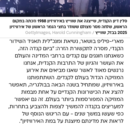
סלין דיון הקנדית, שייצגה את שווייץ באירוויזיון 1988 וזכתה במקום
הראשון, שלחה מסר מצולם ששודר בחצי הגמר הראשון של אירוויזיון
/
2025 בבזל, שווייץ
GettyImages, Harold Cunningham
מארי-פיליפ בושאר, נשיאת ומנכ"לית תאגיד השידור
הקנדי, מסרה לתקשורת הזרה: "ביום קנדה הזה,
כשאנחנו חוגגים עם קנדים ברחבי המדינה והעולם
את העושר והגיוון של התרבות הקנדית, אנחנו
נרגשים מאוד לאשר שאנו מביאים את אירוע
המוזיקה הגדול בעולם לקנדים. השתתפותנו
באירוויזיון, שמתחיל בשנה הבאה בבולגריה, תאפשר
להציג את הכישרונות הקנדיים על אחת מבמות
המוזיקה המפורסמות ביותר בעולם. זה גם יאפשר
למעריצים בקנדה להמשיך לצפות ולהצביע בתחרות,
כפי שעשו במשך שנים - עם הריגוש הנוסף של
לראות את מדינתם מיוצגת על במת האירוויזיון".