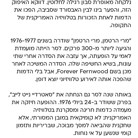
נלקחה מאופרת סבון רגילה לחלוטין. דווקא האיפוק
הזה, והפער בינו לבין האבסורד שסביבה, הפכו את
הדמות לאחת הזכורות בטלוויזיה האמריקנית של
התקופה.
"מרי הרטמן, מרי הרטמן" שודרה בשנים 1976-1977
והגיעה ליותר מ-300 פרקים. לסר הייתה מועמדת
לאמי על הופעתה, אך עזבה את הסדרה אחרי שתי
עונות, בשיא החשיפה שלה. הסדרה המשיכה לאחר
מכן בשם Forever Fernwood, אבל בלי הדמות
שהפכה אותה לאירוע טלוויזיוני יוצא דופן.
באותה שנה לסר גם הנחתה את "סאטרדיי נייט לייב",
בפרק ששודר ב-24 ביולי 1976. ההופעה חיזקה את
מעמדה כדמות חריגה ומסקרנת בטלוויזיה
האמריקנית: לא קומיקאית במובן המסורתי, אלא
שחקנית שהביאה למסך מבוכה, שבריריות ותזמון
קומי שנשען על אי נוחות.