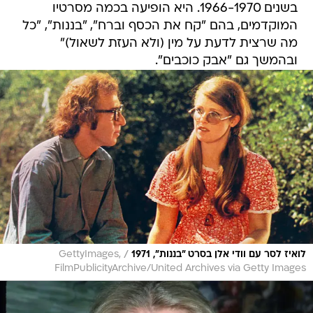
בשנים 1966-1970. היא הופיעה בכמה מסרטיו
המוקדמים, בהם "קח את הכסף וברח", "בננות", "כל
מה שרצית לדעת על מין (ולא העזת לשאול)"
ובהמשך גם "אבק כוכבים".
/
לואיז לסר עם וודי אלן בסרט "בננות", 1971
GettyImages,
FilmPublicityArchive/United Archives via Getty Images