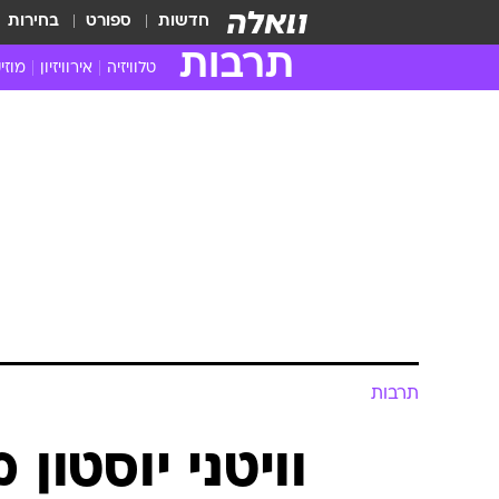
חדשות
ספורט
בחירות
תרבות
טלוויזיה
אירוויזיון
מוזי
חדשות הטלוויזיה
חדשו
ביקורת טלוויזיה
מוזי
צפייה ישירה
מוזי
טלוויזיה ישראלית
קשוב
טלוויזיה מחו"ל
קורד
סדרות מומלצות
קליפי
האח הגדול
הופע
תרבות
וויטני יוסטון