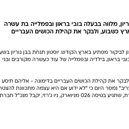
יון, מלווה בבעלה בובי בראון ובפמלייה בת עשרה
רץ כשבוע, ולבקר את קהילת הכושים העבריים
ון לביקור מפתיע בארץ הקודש. יוסטון תנחת בבן גוריון בשע
ר בובי בראון, בילדיה ובפמלייה של עוד כעשרה מקורבים ובני
לבקר את קהילת הכושים העבריים בדימונה - אליהם תיסע
ריב" נמסר היום כי "לא ידוע אם היא עצמה מתכוונת להצטר
לקהילת הכושים". את פניה של הזמרת, שתגיע בטיסה 026 מניוארק, ניו ג'רזי, יקבל מנכ"ל