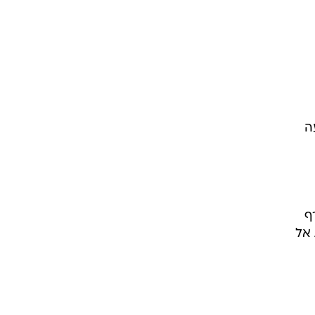
ה
ף
 חברת אל