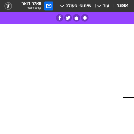
וואלה דואר
אופנה
עוד
שיתופי פעולה
קרא דואר
רים
פרות