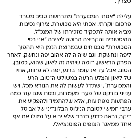
שצריך.
עלילת "אסתי המכוערת" מתרחשת סביב משרד
פרסום יוקרתי. אסתי היא מכוערת. צירוף נסיבות
מביא אותה לתפקיד מזכירתו של המנכ"ל.
ההיסטוריה והקריצה הבוטה ליצירה "אני בטי
המכוערת" מבטיחים שבמרוצת הזמן היא תהפוך
ליפה ונחשקת. וגם שיהיה לה אהוב יפה ונחשק. לאחר
הפרק הראשון, דומה שיהיה זה ליאון, שהוא, כמובן,
הטוב. אבל עד אז עומר ברנע, יפה לא פחות, אחיו
של ליאון והצלע הרעה במשולש ה"טוב, הרע
והמכוערת", ישתדל לעשות לה את הנורא מכל. ויש
ענייני בורקס של פערי מעמדות, ובטח שגם עוד כמה
הפתעות מפתיעות, אלא שלהתמיד ולהפקיע את
ערבי חמישי לטובת הניג'וס הבלונדיני של אביטל
דיקר, נראה כרגע כדבר שלא יביא על גמולו את אף
אחד ממאגר הצופים הפוטנציאלי.