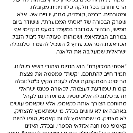
"מקור", ניחן זה שנים בכישרון פורץ גבולות לזריעת
הרס וחורבן בכל חלקה טלוויזיונית מקובלת
ומסורתית. דרמה, קומדיה, מתח, יו ניים איט. אלא
שפרק הבכורה של "אסתי המכוערת", ששודר ביום
חמישי, הבהיר שמדובר במעמד כמעט תקדימי אף
במרחב הבינלאומי, ושמהותו פעולה של זיבול הזבל,
הטראשת הטראש. ערוץ 2 השכיל להעמיד טלנובלה
ישראלית שמעליבה את הז'אנר.
"אסתי המכוערת" הוא הגניוס היהודי בשיא כשלונו.
תמיד חייב להתחכם. "קשת" פמפמה את פצצת
הרייטינג המתקתקת שלה לעונת הקיץ כ"טלנובלה
קומית שמודעת לעצמה". לכאורה פטנט ישראלי
חדש: טלנובלה אליטיסטית שמיועדת גם לקהל
מתוחכם הצורך אותה כקאמפ. אלא שקאמפ עושים
באהבה או לא עושים בכלל. מי שמתאמץ להצחיק,
לא מצחיק. מי שמתאמץ להיות קאמפי, סופו להיות
קאמפי כמו חנה אזולאי הספרי. ובכלל, האזינו