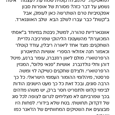
לפואטיקה: "טלנובלה קומית שמודעת לעצמה"  איפה
נשמע על דבר כזה? מסורת של אופרות סבון
אפקטיביות טרם השתרשה כאן לעומק, אבל
ב"קשת" כבר עברו לשלב הבא  שלב האוונגארד.
אוונגארדיות טהורה, למשל, ניבטת במיוחד ב"אסתי
המכוערת" מהשעטנז הליהוקי שמרכיבה גלריית
השחקנים: מצד אחד ליאורה ריבלין, עודד קוטלר
וכאמור חנה אזולאי הספרי  אושיות התיאטרון
הרפרטוארי. מולם ליאון רוזנברג, עומר ברנע, מיטל
דוהן וחלי גולדנברג  אושיות "פנאי פלוס", המגזין
הרפרטוארי. ולצידם שחקנים כשייקה לוי ומשה
פרסטר, מיהלומי ההומור העממי הישראלי. כל כך
הרבה סוגים, ובכל זאת כל כך מעט הישגים: הודות
לבימוי קלוש ולתסריט חסר ברק, יש משהו מדהים
בכך שמרביתם לא מצליחים לגרום לצופה לכל סוג
של דקדוק תחושתי. בטח שלא בידורי. לפחות היו
מבצעים את השטיקים המחוותיים של הז'אנר כמו