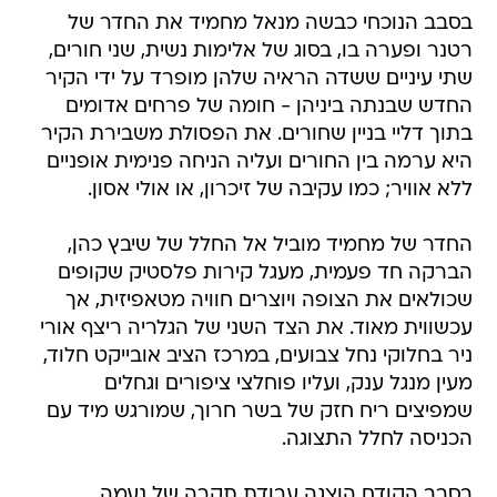
בסבב הנוכחי כבשה מנאל מחמיד את החדר של
רטנר ופערה בו, בסוג של אלימות נשית, שני חורים,
שתי עיניים ששדה הראיה שלהן מופרד על ידי הקיר
החדש שבנתה ביניהן - חומה של פרחים אדומים
בתוך דליי בניין שחורים. את הפסולת משבירת הקיר
היא ערמה בין החורים ועליה הניחה פנימית אופניים
ללא אוויר; כמו עקיבה של זיכרון, או אולי אסון.
החדר של מחמיד מוביל אל החלל של שיבץ כהן,
הברקה חד פעמית, מעגל קירות פלסטיק שקופים
שכולאים את הצופה ויוצרים חוויה מטאפיזית, אך
עכשווית מאוד. את הצד השני של הגלריה ריצף אורי
ניר בחלוקי נחל צבועים, במרכז הציב אובייקט חלוד,
מעין מנגל ענק, ועליו פוחלצי ציפורים וגחלים
שמפיצים ריח חזק של בשר חרוך, שמורגש מיד עם
הכניסה לחלל התצוגה.
בסבב הקודם הוצגה עבודת תקרה של נעמה