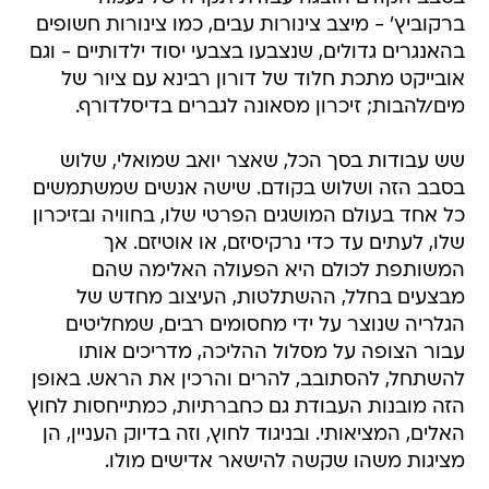
ברקוביץ' - מיצב צינורות עבים, כמו צינורות חשופים
בהאנגרים גדולים, שנצבעו בצבעי יסוד ילדותיים - וגם
אובייקט מתכת חלוד של דורון רבינא עם ציור של
מים/להבות; זיכרון מסאונה לגברים בדיסלדורף.
שש עבודות בסך הכל, שאצר יואב שמואלי, שלוש
בסבב הזה ושלוש בקודם. שישה אנשים שמשתמשים
כל אחד בעולם המושגים הפרטי שלו, בחוויה ובזיכרון
שלו, לעתים עד כדי נרקיסיזם, או אוטיזם. אך
המשותפת לכולם היא הפעולה האלימה שהם
מבצעים בחלל, ההשתלטות, העיצוב מחדש של
הגלריה שנוצר על ידי מחסומים רבים, שמחליטים
עבור הצופה על מסלול ההליכה, מדריכים אותו
להשתחל, להסתובב, להרים והרכין את הראש. באופן
הזה מובנות העבודת גם כחברתיות, כמתייחסות לחוץ
האלים, המציאותי. ובניגוד לחוץ, וזה בדיוק העניין, הן
מציגות משהו שקשה להישאר אדישים מולו.