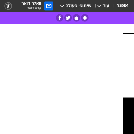
וואלה דואר
אופנה
עוד
שיתופי פעולה
קרא דואר
רים
פרות