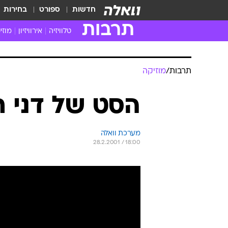
חדשות
ספורט
בחירות
תרבות
טלוויזיה
אירוויזיון
מוזי
חדשות הטלוויזיה
חדשו
ביקורת טלוויזיה
מוזי
תרבות
/
מוזיקה
צפייה ישירה
מוזי
טלוויזיה ישראלית
קשוב
הסט של דני ת
טלוויזיה מחו"ל
קורד
סדרות מומלצות
קליפי
מערכת וואלה
האח הגדול
הופע
28.2.2001 / 18:00