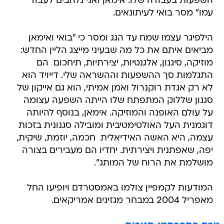
השפעות בעבודה שלו. אימאן ואני נלהבים לעבוד
עמו" מסר בואי לעיתונאים.
הילפיגר עצמו שמח עד הגג ומסר כי "בואי ואימאן
מביאים איתם את כל מה שבעיני מייצג הליין החדש:
מוזיקה, סיגנון, אלגנטיות, יצירתיות, תיחכום  הם
התגלמות סך ההשפעות וההשראה שלי. דייויד הוא
לא רק אגדת רוקנרול ואמן אמיתי, הוא גם אייקון של
סגנון שללוק המתפתח שלו הייתה השפעה עצומה
על עולם האופנה והמוזיקה. אימאן, בנוסף להיותה
דוגמנית העל האולטימטיבית ומובילה סגנונית בזכות
עצמה, היא האשה האידיאלית  חכמה, יוזמת, שיקית,
יפה, שאפתנית ויצירתית. יחדיו הם מעבירים בצורה
מושלמת את הרוח של המותג".
המודעות לקמפיין צולמו באמסטרדם ויופיעו החל
מאפריל 2004 במבחר מגזינים אמריקאים.