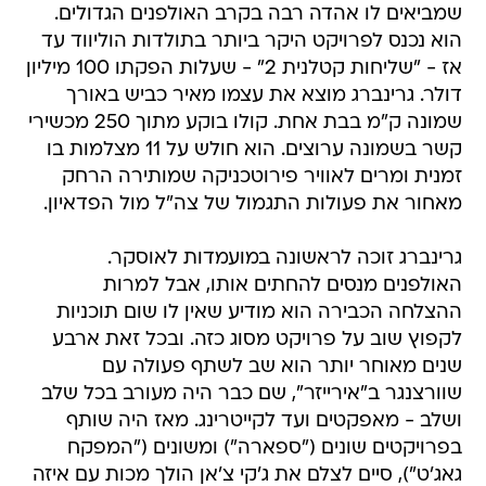
שמביאים לו אהדה רבה בקרב האולפנים הגדולים.
הוא נכנס לפרויקט היקר ביותר בתולדות הוליווד עד
אז - "שליחות קטלנית 2" - שעלות הפקתו 100 מיליון
דולר. גרינברג מוצא את עצמו מאיר כביש באורך
שמונה ק"מ בבת אחת. קולו בוקע מתוך 250 מכשירי
קשר בשמונה ערוצים. הוא חולש על 11 מצלמות בו
זמנית ומרים לאוויר פירוטכניקה שמותירה הרחק
מאחור את פעולות התגמול של צה"ל מול הפדאיון.
גרינברג זוכה לראשונה במועמדות לאוסקר.
האולפנים מנסים להחתים אותו, אבל למרות
ההצלחה הכבירה הוא מודיע שאין לו שום תוכניות
לקפוץ שוב על פרויקט מסוג כזה. ובכל זאת ארבע
שנים מאוחר יותר הוא שב לשתף פעולה עם
שוורצנגר ב"אירייזר", שם כבר היה מעורב בכל שלב
ושלב - מאפקטים ועד לקייטרינג. מאז היה שותף
בפרויקטים שונים ("ספארה") ומשונים ("המפקח
גאג'ט"), סיים לצלם את ג'קי צ'אן הולך מכות עם איזה