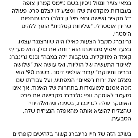
במאי צעיר ונטול ניסיון בשם ג'יימס קמרון צופה
בעבודות מוקדמות שלו ומציע לו לצלם סרט פעולה
דל תקציב (שישה וחצי מיליון דולר) בהשתתפות
שרירן אוסטרלי. "שליחות קטלנית" הופך ללהיט
היסטרי.
גרינברג מקבל הצעות כאילו היה שוורצנגר עצמו.
בצעד אמיץ מבחינתו הוא דוחה את כולן. הוא מעדיף
קומדיה מוזיקלית. בעקבות "לה במבה" נכנס גרינברג
לאיגוד התעשיה של הוליווד, ואז עושה את "שלושה
גברים ותינוקת" עבור אולפני דיסני. בשנת 90' הוא
מצלם את "רוח רפאים" המפתיע, ועל עבודתו שם
זוכה אמנם למועמדות בתחרות של האיגוד, אך אינו
מועמד לאוסקר. וופי גולדברג מקדישה את פרס
האוסקר שלה לגרינברג, בטענה שהוא?היחיד
שהצליח להוציא אותה מהאפלה הנצחית שלה,
הטבעית.
בשלב הזה של חייו גרינברג קשור בלהיטים קופתיים