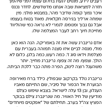
רעבים לידע, מנסים לגעת בחלום עצמו לפני שיהפוך
חזרה למציאות שבה אנחנו מדשדשים. לחדר נכנס
איכר נמוך קומה שדיבר מהר, במבטא פולני. מין
שמחה ארליך בגירסה חקלאית. מאוד בטוח בעצמו
אבל גם נבוך ומנומס. לגמרי לא נראה כמי שהוליווד
מחייכת חיוך רחב לעבר המצלמה שלו.
אדם גרינברג עשה את זה באמריקה. הנה הוא כאן
מולי, מנסה לביים איזו סצנה תמוהה בעברית עם
מצלמת וידאו סוג ז'. כמה רעש, כמה בלגן. כלום לא
הולך. וצפוף. מה זה צפוף. גרינברג מחייך. יותר
משהעגל רוצה לינוק, הפרה מתה כבר ללכת הביתה.
גרינברג נולד בקרקוב שבפולין. כילד ברח מאירופה
הבוערת אל הכפור של סיביר, שם התייתם מאביו
העגלון, ובן 13 עלה לישראל. בצבא שימש כצלם
מודיעין של חיל האוויר. מה שגרינברג צילם בבוקר
הפציץ צה"ל בערב. תחילתם של "אפקטים מיוחדים"