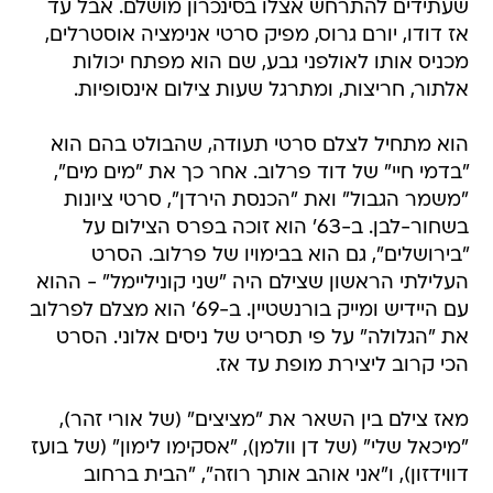
שעתידים להתרחש אצלו בסינכרון מושלם. אבל עד
אז דודו, יורם גרוס, מפיק סרטי אנימציה אוסטרלים,
מכניס אותו לאולפני גבע, שם הוא מפתח יכולות
אלתור, חריצות, ומתרגל שעות צילום אינסופיות.
הוא מתחיל לצלם סרטי תעודה, שהבולט בהם הוא
"בדמי חיי" של דוד פרלוב. אחר כך את "מים מים",
"משמר הגבול" ואת "הכנסת הירדן", סרטי ציונות
בשחור-לבן. ב-63' הוא זוכה בפרס הצילום על
"בירושלים", גם הוא בבימויו של פרלוב. הסרט
העלילתי הראשון שצילם היה "שני קוניליימל" - ההוא
עם היידיש ומייק בורנשטיין. ב-69' הוא מצלם לפרלוב
את "הגלולה" על פי תסריט של ניסים אלוני. הסרט
הכי קרוב ליצירת מופת עד אז.
מאז צילם בין השאר את "מציצים" (של אורי זהר),
"מיכאל שלי" (של דן וולמן), "אסקימו לימון" (של בועז
דווידזון), ו"אני אוהב אותך רוזה", "הבית ברחוב