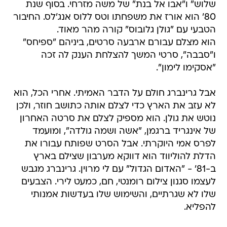
שלוש" ו"אבו אל בנת" של משה מזרחי. בסוף שנת
80' הוא אורז את משפחתו וטס ללוס אנג'לס. החיבור
הטבעי עם "גולן גלובוס" קורה מהר מאוד.
הוא מצלם עבורם ארבעה סרטים, ביניהם "ספיחס"
ו"סבבה", סרטי המשך להצלחת הענק לה זכה
"אסקימו לימון".
אבל גרינברג חולם על הדבר האמיתי. אחרי הכל, הוא
לא עזב את הארץ כדי לצלם אותה כתושב חוזר, ולכן
נוטש את גולן. הוא מספיק לצלם את סרטה האחרון
של אינגריד ברגמן, "אשה ושמה גולדה", ומועמד
לפרס אמי היוקרתי. אבל הסרט שפותח עבורו את
הדלת להוליווד הוא דווקא מערבון שצילם בארץ
ב-81' - "האדום הגדול" עם לי מרוין. גרינברג מגבש
לעצמו סגנון צילום רומנטי, חם, כמעט לירי. הצבעים
שלו לא שגרתיים, והשימוש שלו בעדשות אמנותי
להפליא.