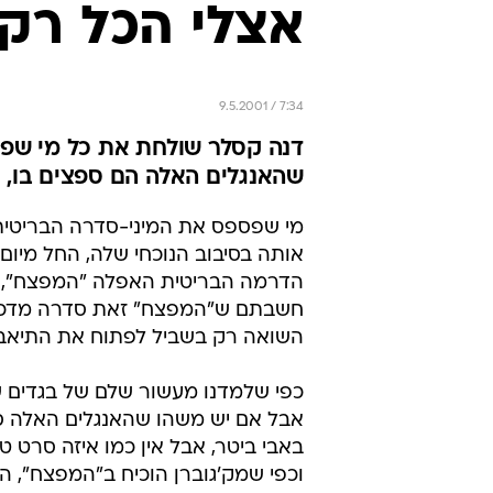
אצלי הכל רקו
9.5.2001 / 7:34
דנה קסלר שולחת את כל מי שפס
שהאנגלים האלה הם ספצים בו, 
מי שפספס את המיני-סדרה הבריטית 
הדרמה הבריטית האפלה "המפצח", א
חשבתם ש"המפצח" זאת סדרה מדכאת,
השואה רק בשביל לפתוח את התיאבו
כפי שלמדנו מעשור שלם של בגדים שח
אבל אם יש משהו שהאנגלים האלה ספ
באבי ביטר, אבל אין כמו איזה סרט ט
וכפי שמק'גוברן הוכיח ב"המפצח", ה