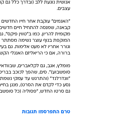
אנושית נוגעת ללב (ובדרך כלל גם קו
עצבים.
"האגמים" עוקבת אחר חייו החדשים של
קבאנה, שמנסה להתחיל חיים חדשים 
מקומית להריון. כמו ב"טווין פיקס",
המוקפת בנוף עוצר נשימה מסתתר מ
וגורר אחריו לא מעט אלימות. גם בע
ברורה, אם כי הריאליזם האנגלי הקש
מומלץ, אגב, גם לקלאברים, שבוודאי י
סופשבוע)". סים, שהפך לכוכב בבריט
"וונדרלנד" (והתרגש עד עמקי נשמתו
נסע כדי לקדם את הסרט), מנגן בחיים
גם סרטו החדש, "פסוליה (כל סופשבו
טרם התפרסמו תגובות