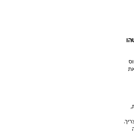
הו
וס
ו את
,
יך.