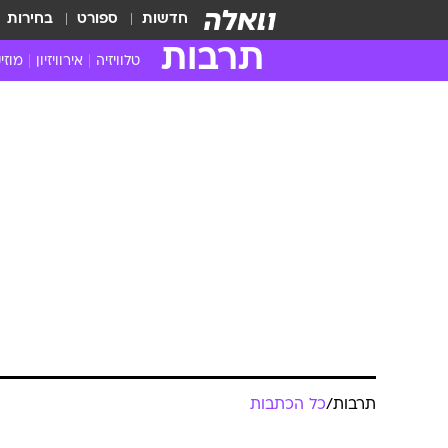
חדשות
ספורט
בחירות
תרבות
טלוויזיה
אירוויזיון
מוזי
חדשות הטלוויזיה
חדשו
ביקורת טלוויזיה
מוזי
צפייה ישירה
מוזי
טלוויזיה ישראלית
קשוב
טלוויזיה מחו"ל
קורד
סדרות מומלצות
קליפי
האח הגדול
הופע
תרבות
/
כל הכתבות