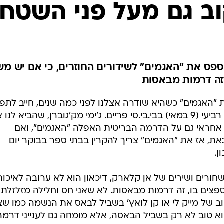
ב גם מעל פני השטח
פס את "האגמים" לשידורים החוזרים, כי אם יש מש
זה דרמות מבאסות
"האגמים" כשהיא שודרה אצלנו לפני כמה שנים, חייב לתפ
אותה בסיבוב הנוכחי שלה, החל מיום רביעי (9 במאי) בבי.בי.סי פריים. ג'ימי מק'גוברן, שהביא לנ
חראי גם על הדרמה הבריטית האפלה "האגמים", ואם
 אז את "האגמים" צריך להקרין בבתי ספר בבוקר יום
ן.
ורים ושירים של אן קלארק, דיכאון הוא לא ערובה לאיכות
צים בו, זה דרמות מבאסות. לא שאני חס וחלילה מזלזלת
וב של מייק לי או קן לואץ' בשביל לבאס את הנשמה כמו שצר
וא טוב לא רק בשביל הבאסה, אלא מומחה גם לענייני דרמה