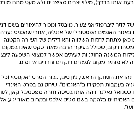
רעת אותו בדרך), מילוי יצרים מציצניים ולא מעט מתח מורט
 לוזר ליברפוליאני צעיר, מובטל ומכור להימורים בשם דני
באזור האגמים הפסטורלי של אנגליה, אחרי שהכניס נערה
 גם כאן מתחת לחזות השלווה והאידילית של העיירה הקטנה
שהו רקוב, שכולל בעיקר הרבה מאוד סקס שאינו במקום
לילות המשנה החולניות לעיתים אפשר למצוא השפעה לינצ'
ה לא מותיר מקום לגמדים רוקדים וחדרים אדומים.
זהו את השחקן הראשי, ג'ון סים, גיבור הסרט "אקסטזי (כל
ניה בעקבות תפקידו ב"האגמים", שיחק גם בסרט האינדי
 כשנואל גאלגר זיהה אותו בטיסה חזרה מפסטיבל קאן, לש
 האמיתיים בלהקה בשם מג'יק אלכס ובקרוב מאוד יגיע אלינ
ע)".