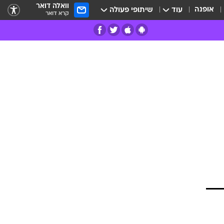
וואלה דואר
אופנה
עוד
שיתופי פעולה
קרא דואר
רים
פרות