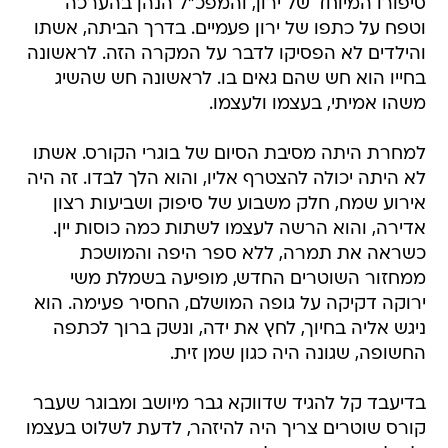
סיפורו המיוחד של ירון, והמפכ"ל הנהן בהערכה
וטפח על כתפו של ירון פעמיים. בדרך הביתה, אשתו
והילדים לא הפסיקו לדבר על המקרה הזה. לראשונה
בחייו הוא חש שהם גאים בו. לראשונה חש שהשיג
משהו אמיתי, בעצמו ולעצמו.
למחרת היתה מסיבת הסיום של בוגרי הקורס. אשתו
לא היתה יכולה להצטרף אליו, והוא הלך לבדו. זה היה
אירוע שמח, חלק משבוע של סיפוק ושביעות רצון
אדירה, והוא הרשה לעצמו לשתות כמה כוסות יין.
כשראה את תמרה, ללא ספר היפה והמושכת
ממחזור השוטרים החדש, מופיעה בשמלת משי
ירוקה דקיקה על גופה המושלם, החסיר פעימה. הוא
ניגש אליה בחיוך, לחץ את ידה, ונשק ברוך לכתפה
החשופה, שגונה היה כגון שמן זית.
בדיעבד קל להגיד שדווקא גבר מיושב ומבוגר שעבר
קורס שוטרים צריך היה להיזהר, לדעת לשלוט בעצמו