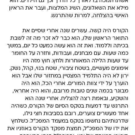
אשתו תמכה בו לאורך כל הדרך וכך גם הילדים. הוא
מילא את השאלונים, השיג המלצות, ועבר את הראיון
האישי בהצלחה, למרות שהתרגש.
הקורס היה קשה. עשרים שנה אחרי שסיים את
התואר הראשון שלו, הוא כבר לא זכר מה זה לשבת
בכיתה וללמוד. ואת זה הוא עשה כמעט כל יום, במשך
כמה שעות. עם מבחנים, ועבודות, וחזרה על החומר
עד שעות הלילה המאוחרות ולחץ. חוץ מזה היו
אימונים מעשיים, בשטח ציבורי, שטח בנוי, קהל, נשק.
ירון לא היה התלמיד המצטיין במחזור שלו אבל הוא
הוערך על ידי צוות המורים. אחרי הכל, הוא היה
מבוגר בכמה שנים טובות מרובם, והוא היה אחראי,
והשקיע, ובאמת רצה להצליח. אחרי שנה הוא
התרגש עד דמעות בטקס הסיום של הקורס, כשהיה
אחד מעשרים צוערים, רובם בסביבות חצי גילו,
שדרגותיהם נחשפו בטקס במעמד המפכ"ל. כשלחץ
את ידו של המפכ"ל, תמצת מפקד הקורס באוזניו את