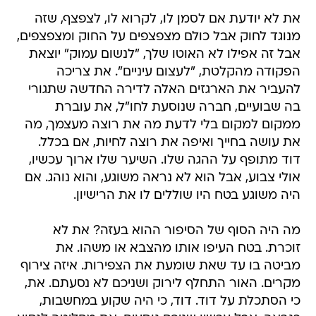
מנוגד לחוק אבל כולם מצפצפים על החוק ומצפצפים,
אבל זה אפילו לא האוטו שלך, "לנשום עמוק" יוצאת
הפקודה מהקלטת, "לעצום עיניים". את צריכה
להעביר את הארגזים האלה לדירה החדשה שתגורי
בה שבועיים, חברה שנוסעת לחו"ל, את עוברת
ממקום למקום בלי לדעת מה את רוצה מעצמך, מה
את עושה בחייך ואיפה את רוצה לחיות, אם בכלל.
דוד מתופף על ההגה שלו. השיער שלו ארוך עכשיו,
אולי צבוע, אבל הוא לא נראה משוגע, והוא נוהג. אם
היה משוגע בטח היו שוללים לו את הרישיון.
מה היה הסוף של הסיפור ההוא בעזה? את לא
זוכרת. בטח העיפו אותו מהצבא או משהו. את
מביטה בו עד שאת שומעת את הצפירות. איזה צירוף
מקרים. האור התחלף לירוק ושניכם לא נסעתם. את,
כי הסתכלת על דוד. דוד, כי היה שקוע במחשבות,
כנראה. אבל עכשיו שניכם נוסעים. את מחליטה לנסוע
אחריו. את מחליטה שהעיכוב הזה באור הירוק הוא