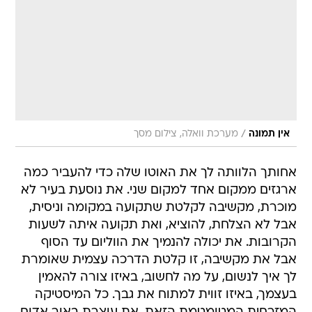
/
אין תמונה
מערכת וואלה, צילום מסך
אחותך הלוותה לך את האוטו שלה כדי להעביר כמה
ארגזים ממקום אחד למקום שני. את נוסעת בעיר לא
מוכרת, מקשיבה לקלטת שתקועה במקומה וניסית,
אבל לא הצלחת, להוציא, ואת תקועה איתה לשעות
הקרובות. את יכולה להנמיך את הווליום עד הסוף
אבל את מקשיבה, זו קלטת הדרכה עצמית שאומרת
לך איך לנשום, על מה לחשוב, באיזו צורה להאמין
בעצמך, באיזו זווית למתוח את גבך. כל המיסטיקה
המזרחית המטומטמת הזאת. את עוצרת באור אדום
ואינסטינקטיבית מסתכל ימינה לראות את שותפייך