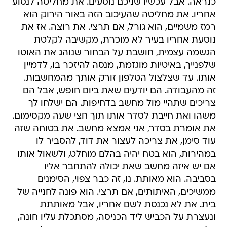
רמז משמיים, הוא גורל, אם תרצי. את רוצה. אז את
נוסעת אחריו בעיר לא מוכרת, מקשיבה לקלטת
הגשמה עצמית, חושבת על הבחור שנוהג את האוטו
שלפנייך, באיטיות מוגזמת, מנסה להיזכר בו, לדמיין
אותו. עד שצלצול הטלפון זורק אותך מהמחשבות.
זה מהעבודה. הם יודעים שאת ביום חופש, אבל הם
צריכים שתהיי מול מחשב בדחיפות. הם ישלחו לך
משהו ואת חייבת לסדר אותו תוך חצי שעה מקסימום.
את אומרת בסדר, אני אמצא מחשב. את בטוחה שזה
עוד סימן, את צריכה לעצור את דוד, להסביר לו
במהירות, הוא בטח יהיה בהלם מוחלט, ולשאול אותו
אם יש איזה מחשב שאת יכולה להתחבר אליו
בסביבה. הוא מאותת. נו, זה כבר צפוי, הסימנים
ממשיכים, האיתותים, אם תרצי. הוא פונה לחנייה של
בית. את לא נכנסת לשם אחריו, אבל מאותתת
ונעצרת על הכביש ליד הכניסה, מסתכלת עליו חונה,
דלת המכונית נפתחת והוא יוצא. הוא ממהר לתוך
הבית, חצי רץ, כפוף מעט, באופן לא טבעי, מוזר. דוד.