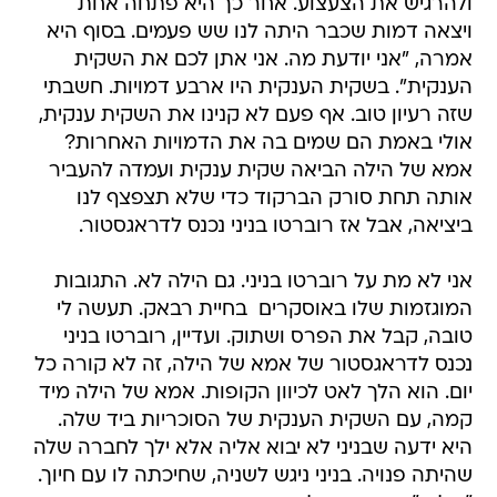
ולהרגיש את הצעצוע. אחר כך היא פתחה אחת
ויצאה דמות שכבר היתה לנו שש פעמים. בסוף היא
אמרה, "אני יודעת מה. אני אתן לכם את השקית
הענקית". בשקית הענקית היו ארבע דמויות. חשבתי
שזה רעיון טוב. אף פעם לא קנינו את השקית ענקית,
אולי באמת הם שמים בה את הדמויות האחרות?
אמא של הילה הביאה שקית ענקית ועמדה להעביר
אותה תחת סורק הברקוד כדי שלא תצפצף לנו
ביציאה, אבל אז רוברטו בניני נכנס לדראגסטור.
אני לא מת על רוברטו בניני. גם הילה לא. התגובות
המוגזמות שלו באוסקרים  בחיית רבאק. תעשה לי
טובה, קבל את הפרס ושתוק. ועדיין, רוברטו בניני
נכנס לדראגסטור של אמא של הילה, זה לא קורה כל
יום. הוא הלך לאט לכיוון הקופות. אמא של הילה מיד
קמה, עם השקית הענקית של הסוכריות ביד שלה.
היא ידעה שבניני לא יבוא אליה אלא ילך לחברה שלה
שהיתה פנויה. בניני ניגש לשניה, שחיכתה לו עם חיוך.