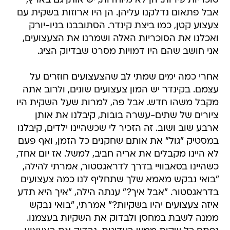
סוכריות פירות. הן לא מיוחדות, יש אותן גם בארץ,
אבל פתאום נדלקנו עליהן. הן היו ארוזות בשקית עם
צעצוע קטן, כמו ביצת קינדר. הסתובבנו בניו-יורק
ואכלנו את הסוכריות האלה ושמרנו את הצעצועים,
אני חושב שהם היו דמויות מסרט שבדיוק הציג.
אחרי כמה ימים שמתי לב שהצעצועים חוזרים על
עצמם. בקינדר יש המון צעצועים שונים, ולרוב אתה
מקבל משהו חדש. אבל פה, למרות שעל השקית היו
ציורים של שתים-עשרה בובות, קיבלנו את אותן
ארבע שוב ושוב. זה הזכיר לי שכשהיינו ילדים, קיבלנו
במסטיק "גול" את אותם שחקנים כל הזמן, ואף פעם
לא היינו מקבלים את אריה חביב, למשל. אז יום אחד,
כשהיינו בסאבוויי בדרך לדראגסטור, אמרתי להילה,
"בואי נבקש מאמא שלך שתחליף לנו כמה צעצועים
בדראגסטור. "אבל איך?" ענתה הילה, "איך היא תדע
איזה צעצועים יהיו בשקיות?" אמרתי, "בואי נבקש
ממנה לשבת במחסן ולבדוק את השקיות בעצמנו.