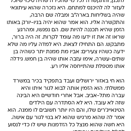
לתכנן, והתקשרה לכל מי שהכירה שהיה סיכוי שיוכל
לעזור לה להיכנס למתחם. היא נזכרה שהוא עיתונאי
שהיה בשליחות בארה"ב ומבלה שם הרבה,
והתקשרה אליו. הוא אמר שהוא יהיה בניו-יורק באותו
הזמן שהיא תכננה להיות שם. הם נפגשו, ומהרגע
שראו זה את זו ידעו מה עומד לקרות. זה היה ברור,
מתבקש. הם התחילו לצאת. היא למדה עליו מה שלא
ידעה כשהיו צעירים: אביו מת ממנת יתר כשהיה בן
שתים-עשרה, אימו עזבה אותו שהיה בן חמש. גידלה
אותו מטפלת שהתייחסה אליו רע.
הוא חי באזור ירושלים ועבד בתפקיד בכיר במשרד
ממשלתי. הוא הזמין אותה לבוא לגור איתו והיא
עברה מתל-אביב. אבל אחרי חודשיים היא הבינה
שזה לא עובד. היא לא הסתדרה עם הילדים
הטינאייג'רים שלו, והם היו יותר חשובים לו ממנה. הוא
אמר לה שהוא מרגיש שהוא לא בנוי לגור עם אישה.
היא חשה שהוא מנצל כל הזדמנות שיש לו כדי לנסוע