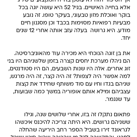
אך הסיפור הזה לא עוסק בחייה המקצועיים של ג'
אלא בחייה האישיים. בגיל 52 היא עושה יוגה בכל
בוקר ואוכלת מזון טבעוני, בעיקר טופו. זה נובע
מבעיות רפואיות מסוימות בכבד וכן מסגנון חיים
מודע. היא גרושה  בעלה עזב אותה אחרי 12 שנים
יחד.
את בן זוגה הנוכחי היא מכירה עוד מהאוניברסיטה.
הם ניהלו מערכת יחסים קצרה בזמן שלשניהם היו בני
זוג אחרים. אלה היו שנות השבעים, הם היו סטודנטים,
למה אפשר היה לצפות? זה היה קצר, זה היה מרגש,
שניהם בגדו וחיו עם סוד משותף שחידד את קצות
עצביהם ומילא אותם אופוריה במשך כמה שבועות,
עד שנגמר.
פתאום נתקלו זה בזו, אחרי שלושים שנה, וגילו
ששניהם גרושים. היא היתה צריכה להיכנס איכשהו
לגראונד זירו בשביל הספר רחב היריעה שהחלה