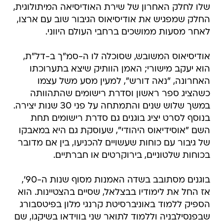
שלו לחלק האחרון של שירת האודיסיאה המיתולוגית,
החלק שמפגיש את אודיסיאוס הגיבור שוב עם ארצו,
לאחר מסעות ממושכים ברחבי העולם היווני.
אודיסיאוס המשובש, שסוכלה לו ה-סמ"ך ב-דל"ת,
הוא יעקב מישורי; האמן הוותיק שיצא בתערוכתו
האחרונה, "נאה דורש", למעין מסע משל עצמו 
כשהציג ספר ראשון וסדרת רישומים שהתהוותה
במשך שלוש שנים והתמתחה על פני 30 שנות יצירה.
בנוסף לסרט יציג בוגנים גם סדרת רישומים תחת
השם "אוסידיאוס היהודי", שעוסקת גם היא במאבקו
של גיבור עם כוחות שעשויים להכניעו, בין אם מדובר
בכוחות שלטוניים, בירוקרטים או חברתיים.
בוגנים מסתובב בשדה האמנות מסוף שנות ה-90',
אז החל את לימודיו בבצלאל, שסיים בהצטיינות. הוא
הספיק ללמוד באוניברסיטת קרנגי מלון בפיטסבורג
שבפנסילבניה וללמוד לתואר שני בווידאו בשיקגו, שם