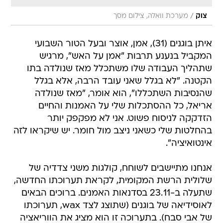
/
צוק
מערכת וואלה, צילום מסך
איתן בוגנים (31), אמן, אוצר ובעל הטור השבועי
המקביל בנענע תרבות "אמן על האש", מרגיש
שתהליך העבודה שלו משתכלל מאז שנולדה בתו
הקטנה. "לא בגלל שאני עובד הרבה, אלא בגלל
שהנסיבות השתכללו", הוא אומר, "מאז שנולדה
אריאל, כל ההסתכלות שלי על האמנות והחיים
הזדקקה לניסוח פשוט. אני לא מפקפק יותר
בהחלטות שלי כשאני ניצב מול חומר. יש שיקראו לזה
אינטואיציה".
אנחנו מתיישבים לשוחח, קולגות משני צדדיה של
שלולית הרשת המקומית, לקראת תערוכתו החדשה,
שתעלה ב-23.11 בסדנאות האמנים. ברוכים הבאים
לאוסידיאה של בוגנים (שתוצג לצד wax, תערוכתו
של אבי סבח). בתערוכה זו הוא מציג את הווריאציה