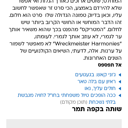
המוחלט; שוטים ארוכים כאורך הגלות ואי אפשר
שלא להירדם באמצע, הכי סרט זר שאפשר לחשוב
עליו, וכאן בדיוק טמונה הגדולה שלו  סרט הוא חלום.
זהו הדבר המוחשי או החושי הקרוב ביותר שיש
לחלום. "המטריקס" מהפנט בכך שהוא משאיר אותך
ער לגמרי, לא עוזב אותך לגמרי. לעומתו,
"Wreckmeister Harmonies" לא מאפשר לשמור
על ערנות. אלה, לדעתי, השיאים הקולנועיים של
השנים האחרונות.
אל תפספס
ג'וני קאש. בגעגועים
ראיון עם בלה טאר
חולים עליך, נאו
ככה הופכים טיול משפחתי בחו"ל לחויה מגבשת
בלתי נשכחת
שותה בקפה תמר