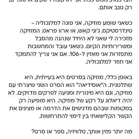
הצרכנות, ממש ככה. אני לא קונה דיסקים או ספרים,
רק גונב אותם.
כשאני שומע מוזיקה, אני פונה למלנכוליה -
טינדרסטיקס, ג'וני קאש, או ארוו פראט. המוזיקה
מזכירה לי שאני לא היחיד שנהנה מהסבל
ומשרירותיות הקיום. כשאני עובד והמחשבות
מתפזרות אני מאזין ל-106. אם אני צריך להתמקד
אני חוזר למלנכוליה.
באופן כללי, מוזיקה בסרטים היא בעייתית, היא
שתלטנית. ה"אוסידיאה" הוא הסרט השני שיצרתי עם
מוזיקה, וגם היא מינורית ומגיעה לפרקים מדויקים. לא
יהיה דיאלוג על רקע של מוזיקה. היא מופיעה רק
במקומות שבהם מדגישים את הדרמה או מציגים את
הקשר הקלישאתי בין דימוי להתרחשות.
מה יותר מזין אותך, טלוויזיה, ספר או סרט?