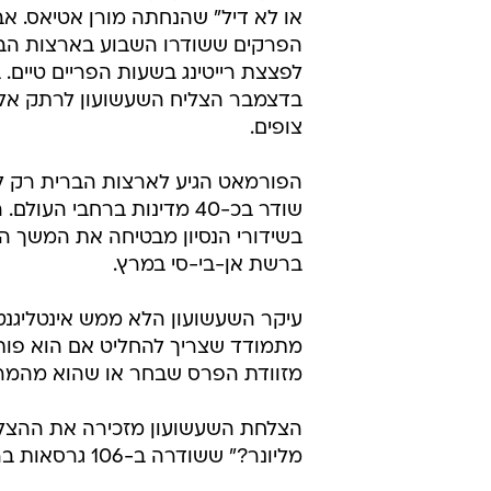
או לא דיל" שהנחתה מורן אטיאס. 
הפרקים ששודרו השבוע בארצות הב
צופים.
הפורמאט הגיע לארצות הברית רק 
שודר בכ-40 מדינות ברחבי העול
בשידורי הנסיון מבטיחה את המשך 
ברשת אן-בי-סי במרץ.
עיקר השעשועון הלא ממש אינטליגנטי
מתמודד שצריך להחליט אם הוא פו
מזוודת הפרס שבחר או שהוא מהמר ע
הצלחת השעשועון מזכירה את ההצלחה
מליונר?" ששודרה ב-106 גרסאות ברחבי העולם, כולל אצלנו.