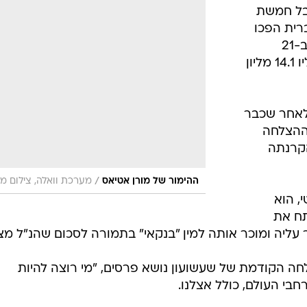
אבל חמשת
רית הפכו
לפצצת רייטינג בשעות הפריים טיים. ב-21
בדצמבר הצליח השעשועון לרתק אליו 14.1 מליון
לאחר שכבר
ם. ההצלחה
הקרנתה
/
ההימור של מורן אטיאס
מערכת וואלה, צילום מ
, הוא
תח את
ליה ומוכר אותה למין "בנקאי" בתמורה לסכום שהנ"ל מצי
 הקודמת של שעשועון נושא פרסים, "מי רוצה להיות