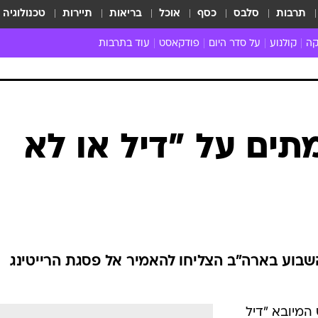
תרבות
סלבס
כסף
אוכל
בריאות
תיירות
טכנולוגיה
קה
קולנוע
על סדר היום
פודקאסט
עוד בתרבות
ת המוזיקה
מדיה
ביקורת סרטים
ספרות
ביקורת ספ
קה ישראלית
חדשות הקולנוע
במה
תיאטרון
חדשות הס
קה לועזית
טריילרים
אמנות
פרק ראשון
 מאוד
פרינג'
ים על "דיל או לא
רוי
הופעות חיות
ם וסינגלים
חמש המלצות - ואזהרה
ות חיות
כל הכתבות
30 שנה לחברים
כתבו לנו
שבוע בארה"ב הצליחו להאמיר אל פסגת הרייטינג
המיובא "דיל