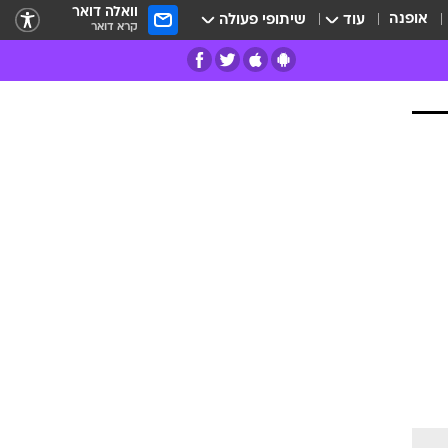
וואלה דואר
אופנה
עוד
שיתופי פעולה
קרא דואר
רים
פרות