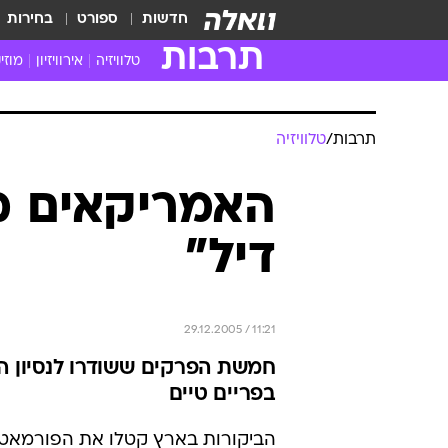
חדשות
ספורט
בחירות
תרבות
טלוויזיה
אירוויזיון
מוזי
חדשות הטלוויזיה
חדשו
ביקורת טלוויזיה
מוזי
תרבות
/
טלוויזיה
צפייה ישירה
מוזי
טלוויזיה ישראלית
קשוב
האמריקאים מת
טלוויזיה מחו"ל
קורד
דיל"
סדרות מומלצות
קליפי
האח הגדול
הופע
29.12.2005 / 11:21
חמשת הפרקים ששודרו לנסיון ה
בפריים טיים
הביקורות בארץ קטלו את הפורמאט 