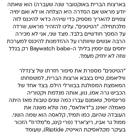
בארצות הברית באוקטובר שנה שעברה) הוא שאתה
יודע מראש אם הסדרה היא הצלחה או לא ואם ימיה
צפויים להאריך מספיק כדי שיהיה כדאי להיכנס לזה
מלכתחילה. "הטיטנים", עלינו להזהיר מראש, שרדה
על המסך חודשיים בלבד. מצד שני, אני לא מכירה
הרבה אנשים שיוותרו על ההזדמנות להיכנס למערכת
יחסים עם יסמין בלית' ה-Baywatch babe רק בגלל
שזה לא יחזיק מעמד.
"הטיטנים" מספרת את סיפור חזרתו של צ'נדלר
וויליאמס, טייס בצבא ארצות הברית, למשפחתו
המאמצת המפולגת בבוורלי הילס. בצד אחד של
הכביש גרה אמו, גוון, אותה מגלמת ויקטוריה
פרינסיפל, שאמנם עברו כמה שנים טובות מאז היתה
פאמלה יואינג ב"דאלאס", מה שלא משנה את
העובדה שהיום, כמו תמיד, קלאסה הוא שמה השני.
ממול גר אביו, ריצ'ארד (פרי קינג, מ"מלרוז" הזכור
בעיקר מקלאסיקת האייטיז, Riptide), שעומד