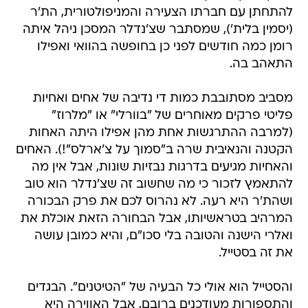
להתחתן עם חברתו הצעירה והמניפולטורית, הת'ר
(יסמין בלית'), שמסתבר שצ'נדלר המסכן ניהל איתה
רומן כמה חודשים לפני כן בחופשה בהוואי ואפילו
התאהב בה.
מסביב מסתובבת כמות די נדיבה של אחים ואחיות
פליטי פרקים מאוחרים של "בוורלי" או "מלרוז"
(למרבה ההתרגשות אחת מהן אפילו היתה האחות
הקטנה והנאיבית שרה ב"סמוך על צ'ארלס"!). האחים
והאחיות מגיעים בדרגות נבזיות שונות, אבל אין מה
להתאמץ לזכור כי מה שחשוב זה שצ'נדלר הוא טוב
ושהת'ר היא רעה. לא נהרוס לכם את פרק הבכורה
המרהיב בטראשיותו, אבל הבחורה הזאת אוכלת את
ואלרי הישנה והטובה בלי סכו"ם, והיא כמובן עושה
את זה בסטייל.
והסטייל הוא אולי כל הבעיה של "הטיטנים". הבגדים
והתספורות מעודכנים ברובם, אבל האווירה היא