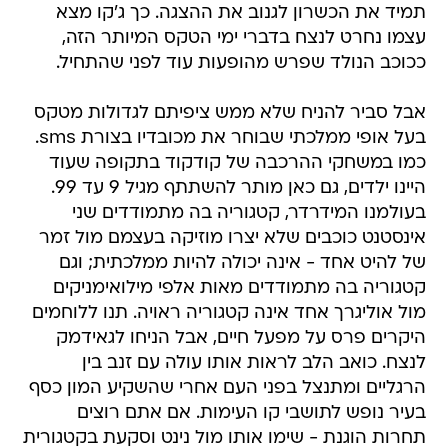
תמיד את הכשרון לגנוב את ההצגה. כך ג'קו מצא
עצמו נחרט לנצח בדברי ימי הטקס המיותר הזה,
ככוכב הנולד שפרש מהופעות עוד לפני שהתחיל.
אבל סביר להניח שלא ממש ציפיתם לגדולות מטקס
בעל אופי ממלכתי שבוחר את מכובדיו בצורת sms.
כמו במשחקי ההרכבה של קודקוד בתקופה שעוד
היינו ילדים, גם כאן מותר להשתתף מגיל 9 עד 99.
בעולמנו המידרדר, קטגוריה בה מתמודדים שני
אינסטנט כוכבים שלא יצרו מוזיקה בעצמם מול זמר
של להיט אחד - אינה יכולה להיות ממלכתית; וגם
קטגוריה בה מתמודדים מאות אלפי מילואימניקים
מול אוליגרך אחד אינה קטגוריה ראויה. תנו ללוחמים
היקרים פרס על מפעל חיים, אבל הניחו לגאידמק
לנצח. כואב הלב לראות אותו עולה עם זנב בין
הרגליים ומתנצל בפני העם אחרי שהשקיע המון כסף
בעיר נופש לתושבי קו העימות. אם אתם רוצים
תחרות הוגנת - שימו אותו מול נינט וסקעת בקטגורית