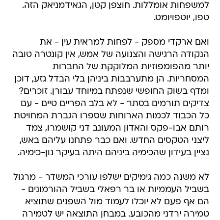
למשפחות אומללות. חוצפן קטן, הגאידמניאק הזה.
טפו, יוטפויומט.
ואם ארקדי מספק - לפחות למראית עין - את
הנקודה הרגישה והצנועה של אמש, אין קונטרה טובה
יותר מהפומפוזיות המלוקקת של החברות
המסחריות. הן מתערבבות ביניהן בלי הבדל גזע, דוכן
ומדף בשוק החופשי שנפתח במיוחד עבורן. זוכרים?
צדיקים תורמים בסתר - לא בלב הפריים טיים - עם
כל הכבוד לכמות הארוחות שספרו הגברת המחויטת
רותם אבו-פקס והאדון המעונב דני קושמרו, צמד
ליצני הטקסים החדש. ואם כבר פתחנו עליהם באש,
נציין בעידון שהכימיה ביניהם היתה בעיקר נון-כימיה.
לא משנה כמה גימיקים ישלפו עורכי המשדר - מרגול
בשביל העממיות או בר רפאלי בשביל ההורמונים -
הם אף פעם לא יוכלו לעמוד מול השפנים שתוציא
טמירה ירדני מהכובע. במבחן התוצאה יש לטמירה