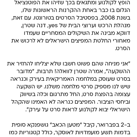
הופץ לקולנוע ומתגאים בכך שזיהו את הפוטנציאל
הגלום בו כבר באחת ההקרנות הראשונות שלו,
בשנת 2008, בפסטיבל הסרטים בטורונטו. עם זאת,
מנהלת הרכש וערוצי הבית של yes, דנה שטרן,
דווקא מבינה את השיקולים המסחריים שעמדו
מאחורי החלטת המפיצים הישראלים לא לרכוש את
הסרט.
"אני מניחה שהם פשוט חשבו שלא יצליחו להחזיר את
ההשקעה", אמרה שטרן לוואלה! תרבות. "מדובר
בסרט שעוסק במלחמה האמריקאית בעירק וכנראה
שיש לנו מספיק סרטי מלחמה משלנו. יש השקעה
עצומה בהפצת סרט, החל מתרגום וכלה בשיווק
וביחסי הציבור. המפיצים כנראה לא האמינו שהקהל
הישראלי יבוא לקולנוע לראות סרט על עירק".
ב-2 בפברואר, קיבל "מטען הכאב" גושפנקא סופית
בדמות תשע מועמדויות לאוסקר, כולל קטגוריות כמו