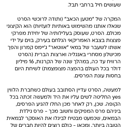
שעושים חיל ברחבי תבל.
המקרה של "מטען הכאב" (ותודה לרוכשי הסרט
שגאלו אותנו מהשימוש באותיות לועזיות) הוא הקיצוני
מכולם. הסרט, שעוסק בעלילותיה של יחידת מפרקי
פצצות בצבא האמריקאי הנלחם בעירק, בוים על ידי
אשתו לשעבר של במאי "אווטאר" ג'יימס קמרון והפך
מכישלון מסחרי באנגליה וארצות הברית (הסרט
הרוויח עד כה, במהלך שנה של הקרנות, 16 מיליון
דולר בכל העולם בהפצה מצומצמת) לשיחת היום
בחסות עונת הפרסים.
למעשה, הסרט עדיין הסתובב בעולם כשחברת הלווין
yes החליטה לשים עליו את היד ולמעשה זכתה בכל
הקופה. שכן, רק לאחר מכן החלו להגיע הפרסים,
ביניהם פרס המפיקים וחשוב מכך - פרס גילדת
הבמאים, שכמעט מבטיח לביגלו את האוסקר לבמאית
הטובה ביותר, ומכאן - כולם רוצים להיות חברים של