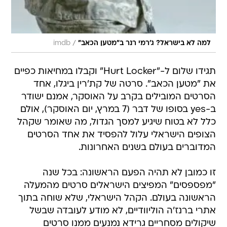
/
למה לא בישראל? ג'רמי רנר ב"מטען הכאב"
imdb
תגידו שלום ל-"Hurt Locker" וקבלו במחיאות כפיים
את "מטען הכאב". סרטה של קת'רין ביגלו, אחד
הסרטים המובילים בקרב על האוסקר, אמנם ישודר
ב-yes בסופו של דבר (7 במרץ, יום האוסקר), אולם
כלל לא בטוח שיגיע למסך הגדול, מה שאומר שקהל
הצופים הישראלי עלול להפסיד את אחד הסרטים
המדוברים בעולם בשנים האחרונות.
זו כמובן לא תהיה הפעם הראשונה: בכל שנה
"מפספסים" המפיצים הישראלים סרטים מהמעלה
הראשונה בעולם. הקהל הישראלי, שלא שוחה בתוך
אתרי ברנז'ה הוליוודיים, לא מודע לעובדה שבשל
שיקולים מסחריים גרידא נמנעים ממנו סרטים