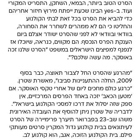
הסרט הטוב ביותר, הבמאי, השחקן, התסריט המקורי
ועוד. ב-yes הבינו שכעת ייפתח מירוץ חיזור אחריהם
כדי להביא את הסרט בכל זאת לבתי הקולנוע
והחליטו כי הם לא ממהרים לשחרר את הסחורה,
בוודאי ובוודאי לא לפני שהסרט ישודר אצלם ביום
הענקת הפרס הנכסף. הם מקווים, כנראה, שיוכלו אז
לנפנף למפיצים הישראלים במשפט "הסרט שלנו זכה
באוסקר. מה עשה שלכם?".
"מהרגע שהסרט החל לצבור תאוצה, כבר בסוף
2009, החלה ההתעניינות סביבו", מאשרת שטרן.
"כרגע כולם מחכים ליום של אחרי טקסי האוסקר. אם
'מטען הכאב' יזכה באחד הפרסים המרכזיים, אין
ספק שזה יסלול את דרכו למסכי הקולנוע בישראל".
לדבריה של שטרן ניתן להוסיף את העובדה האירונית
משהו שב-23 בפברואר תיערך פרימיירה של הסרט
לעיתונאים בבית קולנוע גדול המקרין סרטים מעותקי
פילם. בית הקולנוע הזוכה, אגב, הוא קולנוע לב.