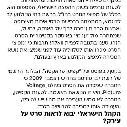
במקרים כאלה - הגרסאות הולכות ומתפצלות.
לטענת גורמים בשוק ההפצה הישראלי, הפספוס הוא
בכלל של מפיצי הסרט בחו"ל. ברשת בתי הקולנוע לב
לדוגמא, המתמחה ברכישת סרטי איכות מאירופה
וארצות הברית ("סרט לבן" של האנקה, למשל,
שמתחרה מול "עג'מי" באוסקר בקטיגוריית הסרט
הזר), טענו בתגובה לפניית וואלה! תרבות כי "מפיצי
הסרט מכרו אותו לטלוויזיה עוד לפני שמיצו את נושא
המכירה למפיצי הקולנוע בארץ ובעולם".
בנוסף, בפוסט של "קפיטן פראקסה", הבלוגר הרשמי
של רשת לב, פורסם בחודש דצמבר 2009 כי
החברה שמכרה את הסרט בעולם, Voltage
Picture, היא זו הנושאת באשמה. לטענת הקפיטן,
החברה לא ממש העריכה את מה שיש לה ביד,
והעמידה אותו למכירה לטלוויזיה בלבד.
הקהל הישראלי יבוא לראות סרט על
עירק?