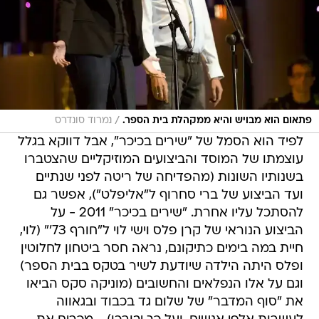
/
פתאום הוא מבויש והיא ממקהלת בית הספר.
נמרוד סונדרס
לפיד הוא הסמל של "שירים בכיכר", אבל דווקא בגלל
עוצמתו של המוסד והביצועים המוזיקליים שהצטברו
בשנותיו השונות (מהפדיחה של ריטה לפני שנתיים
ועד הביצוע של ברי סחרוף ל"אליפלט"), אפשר גם
להסתכל עליו אחרת. "שירים בכיכר" 2011 - על
הביצוע הנוראי של קרן פלס וישי לוי ל"חורף 73'" (לוי,
חיית במה בימים כתיקונם, נראה חסר ביטחון לחלוטין
ופלס היתה הילדה שיודעת לשיר בטקס בבית הספר)
וגם על אלו הנפלאים והחשובים (מוניקה סקס הביאו
את "סוף המדבר" של שלום גד בכבוד ובגאווה