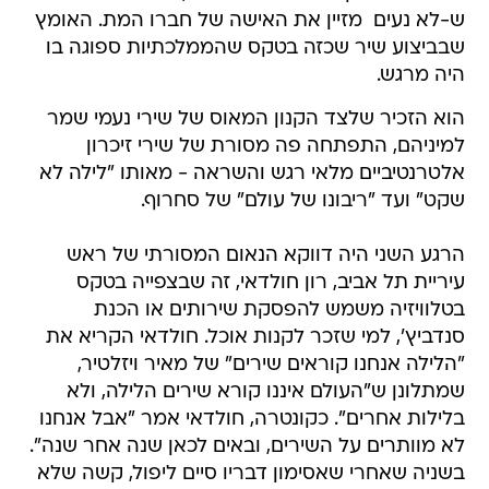
ש-לא נעים  מזיין את האישה של חברו המת. האומץ
שבביצוע שיר שכזה בטקס שהממלכתיות ספוגה בו
היה מרגש.
הוא הזכיר שלצד הקנון המאוס של שירי נעמי שמר
למיניהם, התפתחה פה מסורת של שירי זיכרון
אלטרנטיביים מלאי רגש והשראה - מאותו "לילה לא
שקט" ועד "ריבונו של עולם" של סחרוף.
הרגע השני היה דווקא הנאום המסורתי של ראש
עיריית תל אביב, רון חולדאי, זה שבצפייה בטקס
בטלוויזיה משמש להפסקת שירותים או הכנת
סנדביץ', למי שזכר לקנות אוכל. חולדאי הקריא את
"הלילה אנחנו קוראים שירים" של מאיר ויזלטיר,
שמתלונן ש"העולם איננו קורא שירים הלילה, ולא
בלילות אחרים". כקונטרה, חולדאי אמר "אבל אנחנו
לא מוותרים על השירים, ובאים לכאן שנה אחר שנה".
בשניה שאחרי שאסימון דבריו סיים ליפול, קשה שלא