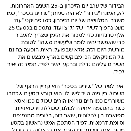
הבידור של ערב יום הזיכרון ב-25 השנים האחרונות.
לא, המונח "בידור" לא היה טעות; "שירים בכיכר", כמו
משדרי הטלוויזיה של יום הזיכרון, כמו פרויקט "עוד
מעט נהפוך לשיר" של גל"צ ועוד, נתמכים בכמעט 25
אלף טרגדיות כדי למכור את הזמן שצריך להעביר
כדי שאפשר יהיה לומר ש"עשית משהו" לטובת
מורשת היום הזה. אלא שבפועל, ראית הופעה בחינם
של המוזיקאים הכי מבוקשים בארץ מבצעים את
השירים עליהם גדלת וברקע  יאיר לפיד. תמיד זה יאיר
לפיד.
יאיר לפיד של "שירים בכיכר" הוא קריין הרצף של
השכול. בין נינט טייב לישי לוי הוא קורא קטעים שכתבו
משוררים כמו חיים גורי או הורים שכולים כמו אסא
כשר בהטעמה אחידה לכולם, שכוללת וירטואוזיות
מפוארת בין לחלוחית, שאר רוח, בלורית מתנפנפת
וסיומת דרמטית. לפיד הסתפק אמש (ראשון) בקטע
מקורי אחד שכתב ובו הזכיר את ברצלונה בכדורגל