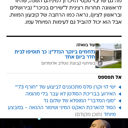
מה גם שריבוי טקסי הזיכרון למיניהם השנה, שהיוו
לראשונה תחרות רצינית ל"שירים בכיכר" (בירושלים
ובראשון לציון), נראה כמו הרחבה של קיבעון המוות.
אבל הוא יכול להוביל גם לעימות המיוחל עמו.
עוד בוואלה
נלחמים ביוקר הנדל"ן: כך תוסיפו לבית
חדר ביום אחד
בשיתוף קבוצת גוטליב אלומיניום
אל תפספס
ישי לוי וקרן פלס מתכוננים לביצוע של "חורף 73'"
האירוע בבריכת הסולטן לא עבר בלי מהומה
"סוף המדבר" המופלא של שלום גד
הסוד להארכת האקט המיני ושיפור ההנאה - במבצע
מיוחד