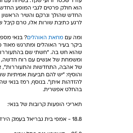
עודד שכטר ורועי שקד. בשיחה עם וו
הוא חולק פרטים לגבי המופע החדש,
החדש שהולך ונרקם והשיר הראשון מ
לרגע כתיבת שורות אלו, טרם קיבל ש
ומה עם
מחאת האוהלים
? בנאי מספר
ביקר בעיר האוהלים ומתרגש מאוד מ
שהוא חש בה. "חשתי שם בהתעוררות
ומשמחת של אנשים עם רוח חדשה, ר
של אהבה, התחדשות והתעוררות", א
והוסיף: "יש להם תביעות אמיתיות שאנ
להזדהות איתן". בנוסף, רמז בנאי שה
בהחלט אפשרית.
תאריכי הופעות קרובות של בנאי:
18.8 - אמפי בית גבריאל בעמק הירד