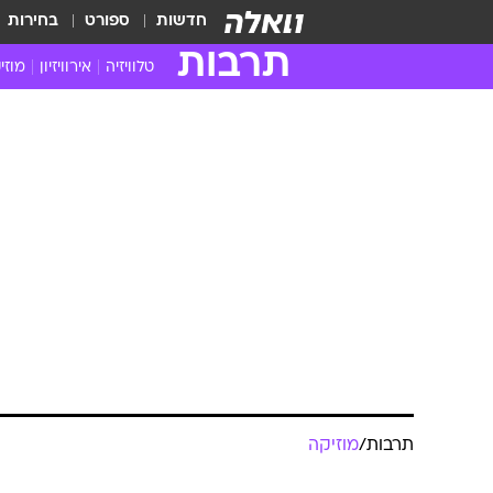
חדשות
ספורט
בחירות
תרבות
טלוויזיה
אירוויזיון
מוזי
חדשות הטלוויזיה
חדשו
ביקורת טלוויזיה
מוזי
צפייה ישירה
מוזי
טלוויזיה ישראלית
קשוב
טלוויזיה מחו"ל
קורד
סדרות מומלצות
קליפי
האח הגדול
הופע
תרבות
/
מוזיקה