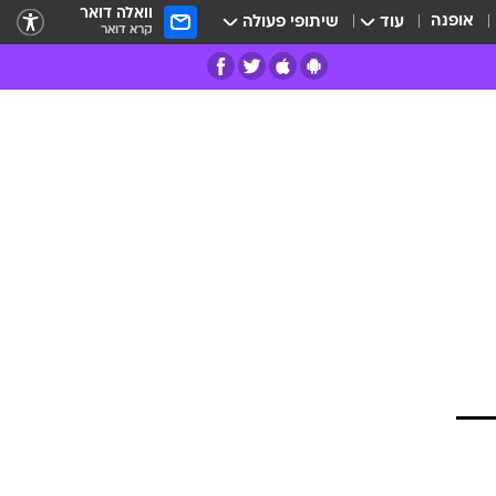
וואלה דואר
אופנה
עוד
שיתופי פעולה
קרא דואר
רים
פרות