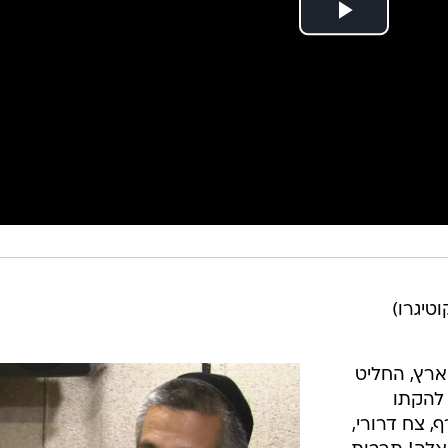
וטיגרו)
ארץ, החליט
להקתו
 צח דרורי,