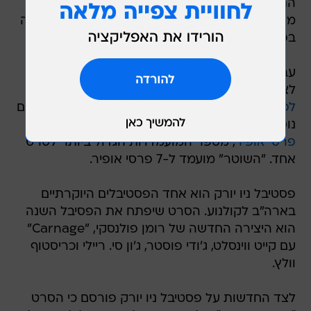
התקבל לפסטיבל ניו יורק, שיתקיים בעיר החל
מה-30 בספטמבר. גם "השוטר" של נדב לפיד, שזכה
בפרס חבר השופטים בלוקרנו, התקבל לפסטיבל.
עבור "הערת שוליים" מדובר בהישג בינלאומי נוסף,
לצד
הזכייה בפרס התסריט בפסטיבל קאן
והקבלה
לפסטיבל טורונטו
, שם יוקרנו שלושה סרטים ישראלים
נוספים. בנוסף, הוכרז אמש כי
הסרט מועמד ל-13
פרסי אופיר
, מספר המועמדויות הגדול ביותר לסרט
אחד. "השוטר" מועמד ל-7 פרסי אופיר.
פסטיבל ניו יורק הוא אחד הפסטיבלים היוקרתיים
בארה"ב לקולנוע. הסרט שיפתח את הפסיבל השנה
הוא היצירה החדשה של רומן פולנסקי, "Carnage"
עם קייט ווינסלט, ג'ודי פוסטר, ג'ון סי. ריילי וכריסטוף
וולץ.
לצד החדשות על פסטיבל ניו יורק פורסם כי הסרט