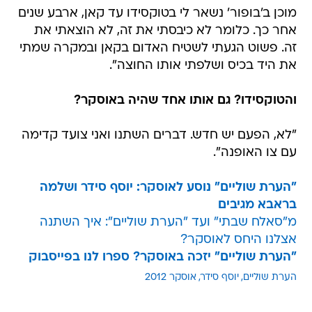
מוכן ב'בופור' נשאר לי בטוקסידו עד קאן, ארבע שנים
אחר כך. כלומר לא כיבסתי את זה, לא הוצאתי את
זה. פשוט הגעתי לשטיח האדום בקאן ובמקרה שמתי
את היד בכיס ושלפתי אותו החוצה".
ו
הטוקסידו? גם אותו אחד שהיה באוסקר?
"לא, הפעם יש חדש. דברים השתנו ואני צועד קדימה
עם צו האופנה".
"הערת שוליים" נוסע לאוסקר: יוסף סידר ושלמה
בראבא מגיבים
מ"סאלח שבתי" ועד "הערת שוליים": איך השתנה
אצלנו היחס לאוסקר?
"הערת שוליים" יזכה באוסקר? ספרו לנו בפייסבוק
הערת שוליים
יוסף סידר
אוסקר 2012