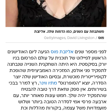
משתבחת עם השנים, כמו הדמות שלה. אליזבת
/
מוס
GettyImages, David Livingston
לפני מספר שנים
אליזבת מוס
הגיעה ליום האודישנים
הראשון לפיילוט של תוכנית על עולם הפרסום בניו
יורק בסיקסטיז. היא היתה השחקנית השנייה שנבחנה
לתפקיד פגי אולסן, המזכירה האמביציוזית שהופכת
לקופירייטרית מוכשרת, ובסיום האודישן שלה יוצר
הסדרה, יוצא "הסופרנוס"
מתיו ווינר
, רץ למרר בבכי
בשירותים. אין ספק שזאת דרך טובה להבטיח
שהתפקיד יהיה שלך. חמש עונות מאוחר יותר, עם
ארבעה פרסי אמי לסדרה הטובה ביותר ושלוש
מועמדויות משל עצמה, ביקורות מהללות וכת