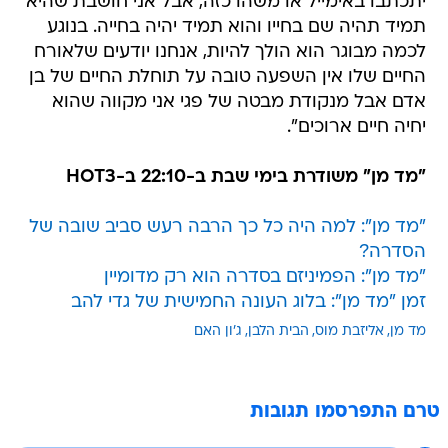
יתכתבו באימייל או משהו כזה, אבל אני חושבת שהיא
תמיד תהיה שם בחייו והוא תמיד יהיה בחייה. בנוגע
לכמה מבוגר הוא הולך להיות, אנחנו יודעים שלאורח
החיים שלו אין השפעה טובה על תוחלת החיים של בן
אדם אבל מנקודת מבטה של פגי אני מקווה שהוא
יחיה חיים ארוכים".
"מד מן" משודרת בימי שבת ב-22:10 ב-HOT3
"מד מן": למה היה כל כך הרבה רעש סביב שובה של
הסדרה?
"מד מן": הפמיניזם בסדרה הוא רק מדומיין
זמן "מד מן": בלוג העונה החמישית של גדי להב
מד מן
אליזבת מוס
הבית הלבן
ג'ון האם
טרם התפרסמו תגובות