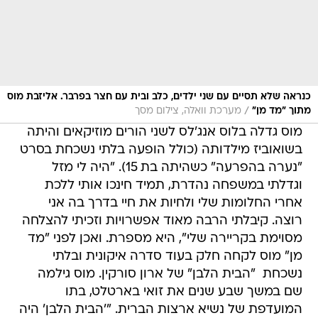
כנראה שלא תסיים עם שני ילדים, כלב ובית עם חצר בפרבר. אליזבת מוס
/
מתוך "מד מן"
מערכת וואלה, צילום מסך
מוס גדלה בלוס אנג'לס לשני הורים מוזיקאים והיתה
בשואוביז מילדותה (כולל הופעה בלתי נשכחת בסרט
"נערה בהפרעה" כשהיתה בת 15). "היה לי מזל
וגדלתי במשפחה נהדרת, תמיד חינכו אותי ללכת
אחרי החלומות שלי ולחיות את חיי בדרך בה אני
רוצה. קיבלתי הרבה מאוד אפשרויות וזכיתי להצלחה
מסוימת בקריירה שלי", היא מספרת. ואכן לפני "מד
מן" מוס לקחה חלק בעוד סדרה איקונית ובלתי
נשכחת  "הבית הלבן" של ארון סורקין. מוס גילמה
שם במשך שבע שנים את זואי בארטלט, בתו
המועדפת של נשיא ארצות הברית. "'הבית הלבן' היה