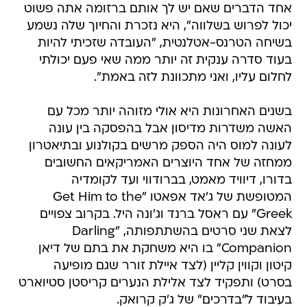
אחד הדברים שאם יש לך אותם ברזומה אתה פשוט
יכול לפרוש בשלווה", היא נזכרת והחיוך שלה נשמע
בשיחה הטרנס-אטלנטית, "העובדה שזכיתי להיות
בעוד סדרה ענקית זה יותר ממה שאי פעם יכולתי
לחלום עליו, ואני מתכוונת לזה באמת".
בשנים האחרונות היא אולי מזוהה יותר מכל עם
האשה משדרות מדיסון אבל בהפסקה בין עונה
לעונה למוס היה הספק מרשים בקולנוע ובתיאטרון 
ממחזה של אחד היוצרים האמריקאים החשובים
בדורו, דיוויד מאמט, בברודווי ועד לקומדיה
המטופשת של ג'אד אפאטו "Get Him to the
Greek" עם ראסל ברנד וג'ונה היל. בקרוב צפויים
לצאת שני סרטים בהשתתפותה, "Darling
Companion" בו היא משחקת את בתם של דיאן
קיטון וקווין קליין (לצד איילת זורר שגם מופיעה
בסרט) ותפקיד לצד אלילת הנערים קריסטן סטיוארט
בעיבוד ל"בדרכים" של ג'ק קרואק.