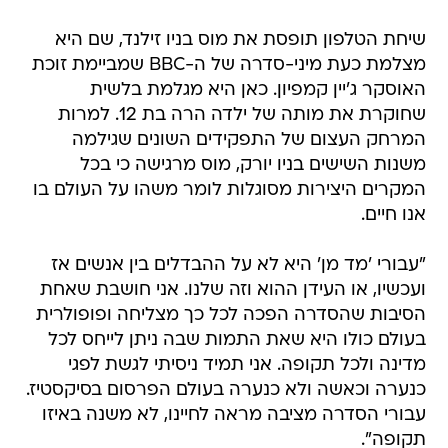
שיחת הטלפון תופסת את מוס בניו זילנד, שם היא
מצלמת כעת מיני-סדרה של ה-BBC שמביימת זוכת
האוסקר ג'יין קמפיון. כאן היא מגלמת בלשית
שחוקרת את מותה של ילדה הרה בת 12. למרות
המרחק העצום של התפקידים השונים שגילמה
משנות השישים בניו יורק, מוס מרגישה כי בכל
המקרים היצירות מסוגלות לומר משהו על העולם בו
אנו חיים.
"עבורי 'מד מן' היא לא על ההבדלים בין אנשים אז
ועכשיו, או העידן ההוא וזה שלנו. אני חושבת שאחת
הסיבות שהסדרה הפכה לכל כך מצליחה ופופולרית
בעולם כולו היא שאת התמות שבה ניתן לייחס לכל
מדינה ולכל תקופה. אני תמיד ניסיתי לגשת לפגי
כנערה וכאשה ולא כנערה בעולם הפרסום בסיקסטיז.
עבורי הסדרה מציבה מראה לחיינו, לא משנה באיזו
תקופה".