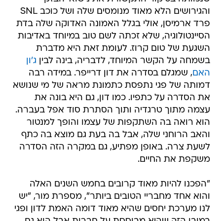
והגירושים הלא מאוד מנומסים שלה ושל כוכב SNL
פרד ארמיסן, אולי בגלל האמונה האדוקה שלה בדת
הסיינטולוגיה, שלא זכתה לשם טוב במיוחד באדיבות
השגעת של טום קרוז. לעומת זאת היא מדברת
בשמחה על הקשר המיוחד, לדבריה, בינה לבין
ג'ון
האם
, שמגלם בסדרה את דון דרייפר. במידה רבה
דמותה של פגי נתפסת כתמונת מראה של מי שנושא
את הסדרה על כתפיו. כמו דון, גם היא בונה את
עצמה מתוך טרגדיה ותוך הסתרת סוד אפל בעברה.
הוא רואה בה השתקפות של עצמו והופך למנטור
והאב הרוחני שלה, אבל בה בעת גם מוצא בה כתף
לשעת צרה. באופן מפתיע, גם במקרה הזה הסדרה
משקפת את החיים.
"הפכנו להיות מאוד קרובים בחמש השנים האלה
והוא אחד מחבריי הטובים ביותר", מספרת מור, "יש
לנו מערכת יחסים שהיא מאוד דומה האמת לדון ופגי