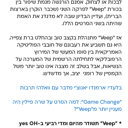
לבכות או לצחוק. אמנם הורגשה מגמת שיפור בין
בכורת "Veep" לפרקה השני (שכבר הוקרן בארצות
הברית), ועדיין הבדיון שבה לא מדגדג את האמת
שהיתה בשני הסרטים הללו.
אז "Veep" מתנהלת בקצב טוב ובהחלט ברת צפייה.
היא גם תשביע את רעבונם של חובבי הפוליטיקה
האמריקאית בין סופו המעשי של המירוץ
הרפובליקאי לתחילתה הרשמית של המערכה על
הנשיאות, אבל בשלב זה מצבה אינו טוב יותר משל
הקמפיין של רומני  יציב, אך מדשדש.
בלעדי: ארמנדו יאנוצ'י מדבר עם וואלה! תרבות
"Game Change": למה הסרט על שרה פיילין היה
מעניין יותר מ"Veep"?
* "Veep" תשודר מהיום ומדי רביעי ב-yes OH