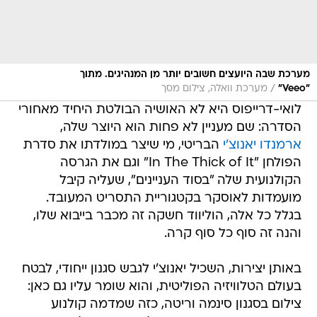
מערכת שבה היועצים חשובים יותר מן המנהיגים. מתוך
/
"Veeo"
מערכת וואלה, צילום מסך
לואי-דרייפוס היא לא האושיה הבולטת היחיד מאחורי
הסדרה: שם מעניין לא פחות הוא היוצר שלה,
ארמנדו יאנוצ'י
הבריטי, מי שיצר במולדתו את סדרת
הפולחן "In The Thick of It" וגם את הגרסה
הקולנועית שלה "בסוד העניינים", שעליה קיבל
מועמדות לאוסקר בקטגוריית התסריט המעובד.
בגלל כל אלה, הוליווד חשקה זה מכבר בייבוא שלו,
והנה זה סוף כל סוף קרה.
באותן יצירות, השכיל יאנוצ'י לגבש סגנון ייחודי, לבטח
בעולם הטלוויזיה הפוליטית, והוא שומר עליו גם כאן:
צילום בסגנון סינמה וריטה, כזה שמדמה קולנוע