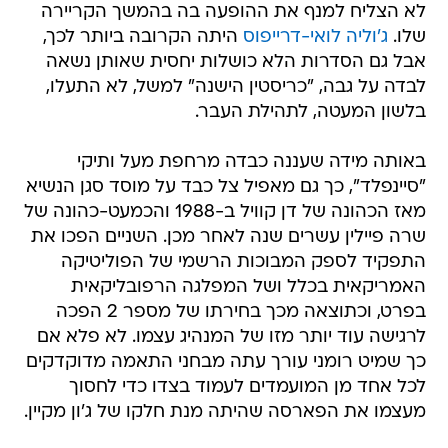
לא הצליח למנף את ההופעה בה בהמשך הקריירה
שלו.
ג'וליה לואי-דרייפוס
היתה הקרובה ביותר לכך,
אבל גם הסדרות הלא כושלות יחסית שאותן נשאה
לבדה על גבה, "כריסטין הישנה" למשל, לא התעלו,
בלשון המעטה, לתהילת העבר.
באותה מידה שעננה כבדה מרחפת מעל ותיקי
"סיינפלד", כך גם מאפיל צל כבד על מוסד סגן הנשיא
מאז הכהונה של דן קוויל ב-1988 והכמעט-כהונה של
שרה פיילין עשרים שנה לאחר מכן. השניים הפכו את
התפקיד לספק המבוכות הרשמי של הפוליטיקה
האמריקאית בכלל ושל המפלגה הרפובליקאית
בפרט, וכתוצאה מכך בחירתו של מספר 2 הפכה
לרגישה עוד יותר מזו של המנהיג עצמו. לא פלא אם
כך שמיט רומני עורך עתה מבחני התאמה מדוקדקים
לכל אחד מן המועמדים לעמוד בצדו כדי לחסוך
מעצמו את הפארסה שהיתה מנת חלקו של ג'ון מקיין.