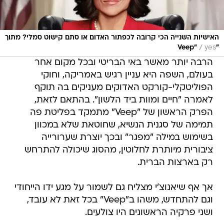
האישיות השנייה הכי קרובה לכפתור האדום או סתם קישוט סמלי? מתוך
/
yes
"Veep"
הרבה יותר מאשר באי הבריטי ובכל מקום אחר
בעולם, השפה היא עניין רגיש באמריקה, וחוקי
הפוליטקלי-קורקט האדוקים מעניקים בה תוקף
לאמרה "חיים ומוות ביד הלשון". בהתאם לזאת,
הפרק הראשון של "Veep" מתמקד בפליטת פה
תמימה של סגנית הנשיא, שחוטאת שלא במכוון
בשימוש במילה "מפגר" ובכך יוצרת שערורייה
ציבורית מיותרת לחלוטין, מהסוג שיכולה להתרחש
רק בארצות הברית.
אך אף שיאנוצ'י מצליח גם לשמור על מגע ידו הייחודי
וגם להתחדש, משהו ב"Veep" בכל זאת לא עובד,
ושני פרקיה הראשונים היו צולעים.