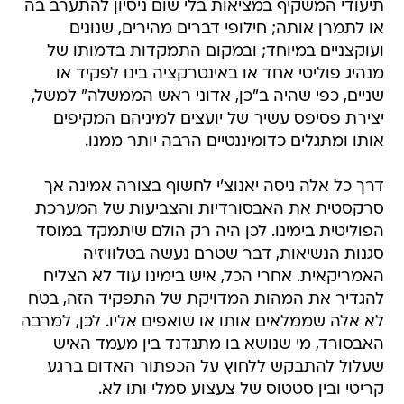
תיעודי המשקיף במציאות בלי שום ניסיון להתערב בה
או לתמרן אותה; חילופי דברים מהירים, שנונים
ועוקצניים במיוחד; ובמקום התמקדות בדמותו של
מנהיג פוליטי אחד או באינטרקציה בינו לפקיד או
שניים, כפי שהיה ב"כן, אדוני ראש הממשלה" למשל,
יצירת פסיפס עשיר של יועצים למיניהם המקיפים
אותו ומתגלים כדומיננטיים הרבה יותר ממנו.
דרך כל אלה ניסה יאנוצ'י לחשוף בצורה אמינה אך
סרקסטית את האבסורדיות והצביעות של המערכת
הפוליטית בימינו. לכן היה רק הולם שיתמקד במוסד
סגנות הנשיאות, דבר שטרם נעשה בטלוויזיה
האמריקאית. אחרי הכל, איש בימינו עוד לא הצליח
להגדיר את המהות המדויקת של התפקיד הזה, בטח
לא אלה שממלאים אותו או שואפים אליו. לכן, למרבה
האבסורד, מי שנושא בו מתנדנד בין מעמד האיש
שעלול להתבקש ללחוץ על הכפתור האדום ברגע
קריטי ובין סטטוס של צעצוע סמלי ותו לא.