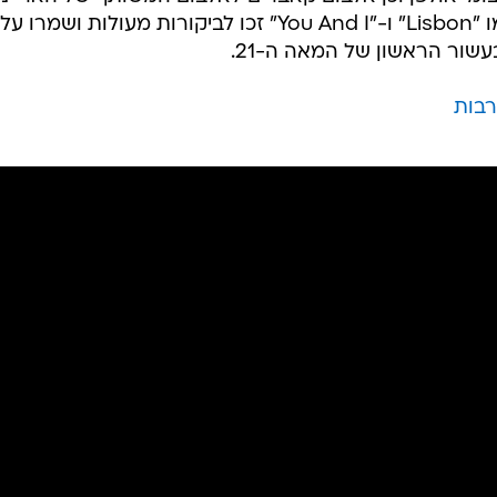
מי אולפן וכן אלבום קאברים לאלבום המשותף של הארי ניל
וג'ון לנון, "Pussy Cats". אלבומים כמו "Lisbon" ו-"You And I" זכו לביקורות מעולות ושמרו על
ור הראשון של המאה ה-21.