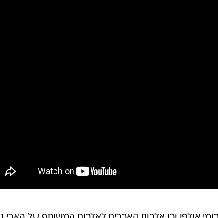
בחודש מרץ 2002, הוציאה הלהקה את אלבום הבכורה שלה, "veryone Who Pretended to
Like Me is Gone", שזכה לביקורות מעולות ולהשוואות ל-U2 המוקדמת. אלבומה השני
יצא בשנת 2004 וכלל את הלהיט הגדול שלהם, "The Rat", מהשירים הטובים של העשור הקוד
הביקורות המשבחות אף הובילו את חברי הלהקה להיכלל בפסקול הסדרה "The O.C" עם "e