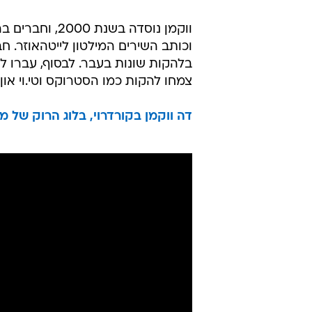
רוני אפרת
3.7.2012 / 13:30
אלבומם האחרון והמשובח "Heaven"
כה.
ווקמן נוסדה בש
וכותב השירים המילטון לייטהאוזר. חב
בלהקות שונות בעבר. לבסוף, עברו ל
צמחו להקות כמו הסטרוקס וטי.וי און 
דה ווקמן בקורדרוי, בלוג הרוק של מ