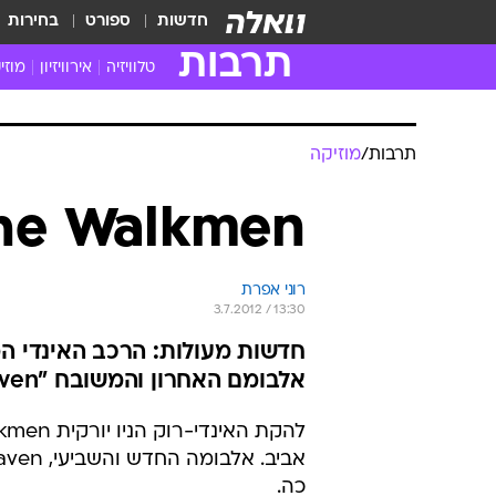
חדשות
ספורט
בחירות
תרבות
טלוויזיה
אירוויזיון
מוזי
חדשות הטלוויזיה
חדשו
ביקורת טלוויזיה
מוזי
צפייה ישירה
מוזי
טלוויזיה ישראלית
קשוב
טלוויזיה מחו"ל
קורד
סדרות מומלצות
קליפי
האח הגדול
הופע
תרבות
/
מוזיקה
The Walkmen מגיעים ליש