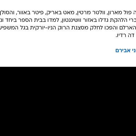
חדשות מעולות: הרכב האינדי המצוין יופיע לראשונה בישראל ב-14 באוגוסט, 
להקת האינדי-רוק הניו יורקית The Walkmen תופיע בישראל ב-14 באוגוסט במועדון הב
נת 2000, וחברים בה פול מארון, וולטר מרטין, מאט באריק, פיטר באוור, והסולן
רי הלהקת גדלו באזור וושינגטון, למדו בבית הספר ביחד וניג
הארלם והפכו לחלק מסצנת הרוק הניו-יורקית בגל המשפיע 
דה רדיו.
ני אבירם