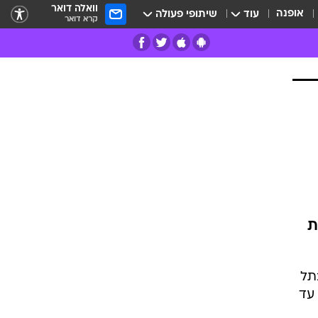
וואלה דואר
אופנה
עוד
שיתופי פעולה
קרא דואר
רים
פרות