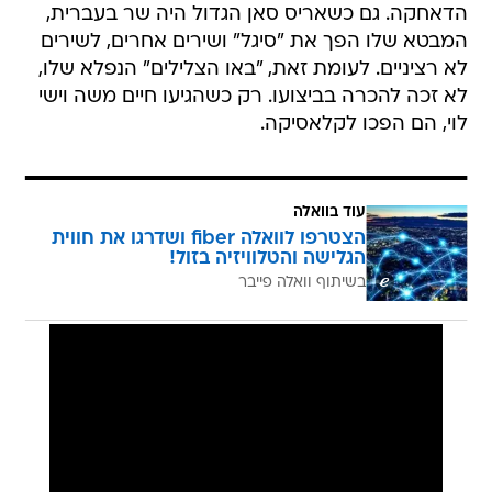
הדאחקה. גם כשאריס סאן הגדול היה שר בעברית,
המבטא שלו הפך את "סיגל" ושירים אחרים, לשירים
לא רציניים. לעומת זאת, "באו הצלילים" הנפלא שלו,
לא זכה להכרה בביצועו. רק כשהגיעו חיים משה וישי
לוי, הם הפכו לקלאסיקה.
עוד בוואלה
הצטרפו לוואלה fiber ושדרגו את חווית
הגלישה והטלוויזיה בזול!
בשיתוף וואלה פייבר