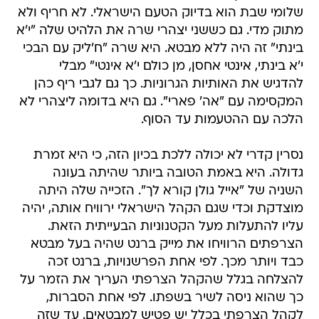
שלומי שבת הוא בדיוק הטעם הישראלי. לא חריף ולא
מתוק מדי. גם כששני יצהרי שרה את הלהיט שלה "י'א
בינתי" זה היה ללא מבטא. היא שרה "ח'ליק עם הבכי
י'א בינתי, אינטי אחסן, מן כולם י'א אינטי" מבלי
להדגיש את האותיות הגרוניות. כך גם לגבי ריף כהן
המקסימה עם "אה' פארי". גם היא בדומה ליצהרי לא
הלכה עם ההטעמות עד הסוף.
נסרין קדרי לא יכולה ללכת בכיון הזה, כי היא זמרת
גדולה. היא באמת הטובה ביותר שהיתה בעונה
השניה של "אייל גולן קורא לך". הזכייה שלה היתה
מוצדקת וכדי שגם הקהל הישראלי ירוויח אותה, יהיה
עליו להתעלות מעל הקטנוניות הבעייתית הזאת.
הצרפתים הרוויחו את מייק ברנט שהיה בעל מבטא
כבד ויותר מכך. לפי אחת הפרשנויות, ברנט זכה
להצלחה בגלל שהקהל הצרפתי העריך את הזמר על
כך שהוא ניסה לשיר בשפתו. לפי אחת הסברות,
לקהל הצרפתי בכלל יש פטיש למבטאים. עד שזה