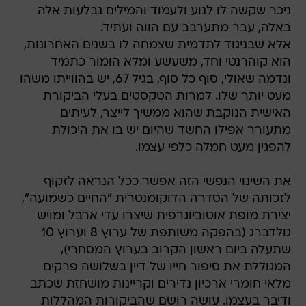
ניכר שקשה לו לנוע ולעמוד והמילים נבלעות אלה
באלה, עבר מתערבב עם הווה ועתיד.
אלא שבניגוד לתדמית שצמחה לו בשנים האחרונות,
הוא קוהרנטי וחד, משעשע ומלא הומור כתמיד
ונדמה שאולי, סוף כל סוף, בגיל 67, יש בהווייתו משהו
מעט יותר שלו. למרות הטקסטים בעלי הביקורת
האישית הנוקבת שהוא ממשיך לייצר, לעיתים
מתעורר אפילו החשד שהיום יש בו את היכולת
להפגין מעט חמלה כלפי עצמו.
את השינוי הנפשי הזה אפשר ככל הנראה לזקוף
לזכותה של הסדרה הדוקומנטרית "החיים כשמועה",
יצירת מופת אוטוביוגרפית שיצרו עדי ארבל ומויש
גולדברג (בהפקה משותפת של ערוץ 8 וערוץ 10
שתעלה ביום ראשון הקרוב בערוץ המסחרי),
המגוללת את סיפור חייו של דיין בשלושה פרקים
מלאי חומרי ארכיון נדירים וקריינות מושחזת שכתב
ודיבר בעצמו. עושה רושם שהביקורות המהללות