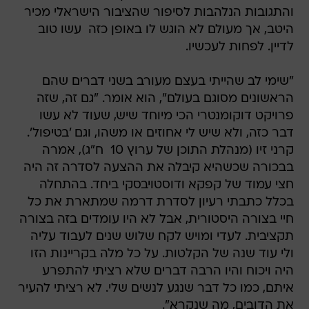
והתגובות הנלהבות לסיפור שהציבור הישראלי מכיר
היטב, אך מעולם לא הוגש לו באופן כזה  עשו טוב
לדיין. לפחות לעכשיו.
"שימי לב שהייתי בעצם מעורב בשני דברים שהם
הראשונים מסוגם בעולם", הוא אומר. "גם זה, שזה
פרויקט דוקומנטרי הכי מיוחד שיש, שעוד לא עשו
דבר כזה, ולא שיש לי אחוזים או משהו, וגם 'בטיפול'.
קרני זיו (מנהלת התוכן של ערוץ 10  ח"ג), אמרה
בבכורה שכשהיא קיבלה את ההצעה לסדרה זה היה
חצי עמוד של קפקא ודוסטויבסקי ביחד. בהתחלה
בכלל כתבתי רעיון לסדרת דרמה שמתארת את כל
חיי בצורה היסטורית, אבל לא היו עומדים בזה בצורה
תקציבית. לעדי ומויש לקח שלוש שנים לעבוד עליה
ולי עוד שנה של הקלטות. על כל מלה בקריינות הזו
היה ויכוח והיו הרבה דברים שלא רציתי להתפרע
איתם, כמו כל דבר שנגע לנשים שלי. לא רציתי להעיר
את הדובים, מה שנקרא".