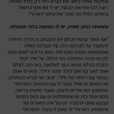
עתיקות ואתה כותב את הבלוג הזה רק בגלל שאתה
רוצה להרוויח את הכסף'. יש לי 84 אלף כניסות
בחודש, כאילו אני מוכר את עיתון 'הארץ'".
וכשאתה כותב משהו, יש לו השפעה בלתי מבוטלת.
"אני אומר עכשיו לכולם לא להצביע, זו הדרך היחידה
להתגבר על הקרקס הזה, על הנבלות האלה
שמחפשות פנסיה מוקדמת. כולם צריכים לשים פתק
לבן וזו תהיה המפלגה הכי גדולה. על יאיר לפיד
כתבתי בבלוג שהוא הפך לשלאגר, באו הנה לצלם
אותי לאיך קוראים לזה? 'צינור לילה'. תיארתי אותו
כבחור עם רזומה של סלרי. לביבי אני קורא נהנתניהו,
מה נשמע יא סחי? קשה לי עם טיפשות. הישראלי
הממוצע הוא אידיוט ודעתן. נעצור מישהו ברחוב,
סתם אחד כזה מהאינסטלטורים עם הפס בתחת
ונבקש ממנו להסביר לנו על איזו תיאוריה של
איינשטיין, הוא יגיד לך שאין לו בעיה. הישראלי