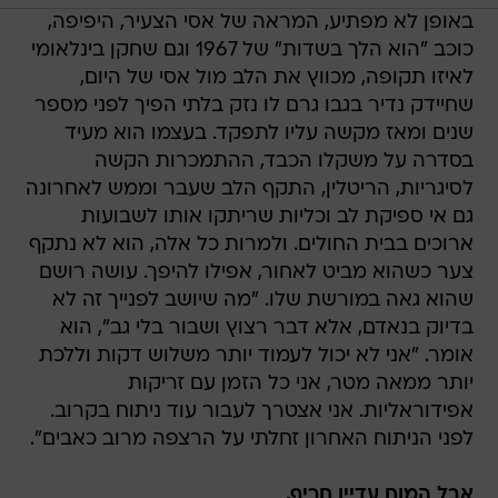
באופן לא מפתיע, המראה של אסי הצעיר, היפיפה,
כוכב "הוא הלך בשדות" של 1967 וגם שחקן בינלאומי
לאיזו תקופה, מכווץ את הלב מול אסי של היום,
שחיידק נדיר בגבו גרם לו נזק בלתי הפיך לפני מספר
שנים ומאז מקשה עליו לתפקד. בעצמו הוא מעיד
בסדרה על משקלו הכבד, ההתמכרות הקשה
לסיגריות, הריטלין, התקף הלב שעבר וממש לאחרונה
גם אי ספיקת לב וכליות שריתקו אותו לשבועות
ארוכים בבית החולים. ולמרות כל אלה, הוא לא נתקף
צער כשהוא מביט לאחור, אפילו להיפך. עושה רושם
שהוא גאה במורשת שלו. "מה שיושב לפנייך זה לא
בדיוק בנאדם, אלא דבר רצוץ ושבור בלי גב", הוא
אומר. "אני לא יכול לעמוד יותר משלוש דקות וללכת
יותר ממאה מטר, אני כל הזמן עם זריקות
אפידוראליות. אני אצטרך לעבור עוד ניתוח בקרוב.
לפני הניתוח האחרון זחלתי על הרצפה מרוב כאבים".
אבל המוח עדיין חריף.