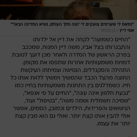
"נמאס לי שערסים צועקים לי 'הנה מלך העולם, נשיא המדינה הבא!'"
/
אסי דיין
בן קלמר
"החיים כשמועה" לקחה את דיין אל ילדותו
והתבגרותו בצל אביו, משה דיין המנוח, שמככב
בפרק הראשון של הסדרה ולאחר מכן דועך לטובת
דמויות משמעותיות אחרות שתפסו את מקומן.
התהילה והסקנדלים, הנטישה וצמיחתו העיקשת
החוצה מהצל הכבד שהמשיך וימשיך ללוות אותו כל
חייו. כשמדלגים בין התחנות משמעותיות בחייו כמו
"גבעת חלפון אינה עונה", "החיים על פי אגפא",
"שמיכה חשמלית ושמה משה", "בטיפול" ועוד,
הנישואים והפרידות, הילדים וכמובן, הסמים, אפשר
אולי להבין אותו קצת יותר. ואולי גם הוא מבין קצת
יותר את עצמו.