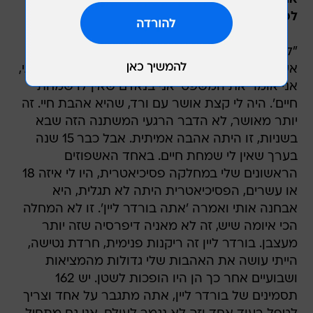
לפחות נפשית.
"לא, לא, זה גם נפשית ולא רק פיזית. ורד שהיתה
אשתי 16 שנה תמיד אומרת שמאז שהיא פגשה אותי,
אני אומר את המשפט 'אני בנאדם שאין לו שמחת
חיים'. היה לי קצת אושר עם ורד, שהיא אהבת חיי. זה
יותר מאושר, לא הדבר הרגעי המשתנה הזה שבא
בשניות, זו היתה אהבה אמיתית. אבל כבר 15 שנה
בערך שאין לי שמחת חיים. באחד האשפוזים
הראשונים שלי במחלקה פסיכיאטרית, היו לי איזה 18
או עשרים, הפסיכיאטרית היתה לא תגלית, היא
אבחנה אותי ואמרה 'אתה בורדר ליין'. זו לא המחלה
הכי איומה שיש, זה לא מאניה דיפרסיה שזה יותר
מעצבן. בורדר ליין זה ריקנות פנימית, חרדת נטישה,
הייתי עושה את האהבות שלי גדולות מהמציאות
ושבועיים אחר כך הן היו הופכות לשטן. יש 162
תסמינים של בורדר ליין, אתה מתגבר על אחד וצריך