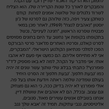
לחמוק הוא הריקוד האכזרי שדיין רוקד עם הקהל
והמבקרים לאורך כל שנות הקריירה שלו. הוא הצליח
לשרוד גלגולים של שלושה אמנים לפחות  קודם
כשחקן צעיר ויפה, כזה שלוהק גם לסרטו של ג'ון
יוסטון "נאהבים לנצח" (1969), לאחר מכן במאי
מבטיח שסרטו הראשון, "חגיגה לעיניים", נכשל
בתקופתו בקופות אך נחשב עד היום בחוגים מסוימים
לסרט קאלט, וסרטיו האחרים מז'אנר סרטי הבורקס
הפכו למלכי פנתיאון הקולנוע הישראלי. "המבקרים,
אני לא מתייחס אליהם. הם כמעט אף פעם לא אהבו
אותי. אני מדבר על הקהל, למה לא באו מספיק ל'ד"ר
פומרנץ'? כתבתי בבלוג שלי שתוך עשר שנים זה יהיה
כמו 'גבעת חלפון'. 'גבעת חלפון' זה הסרט היחיד
בעולם שמדינה שלמה ראתה ויודעת אותו בעל פה.
אולי פומרנץ לא יהיה בדיוק ככה, כי הוא גם מצחיק
וגם עצוב. ובכלל, הם לא אוהבים את שושלת דיין.
אנחנו בשבילם אנשים עשירים מאוד, סנובים,
אליטיסטים, גנבי עתיקות. תמיד זה 'אבא שלך גנב