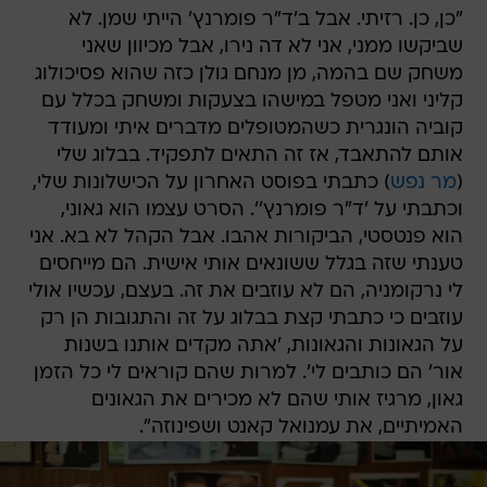
"כן, כן. רזיתי. אבל ב'ד"ר פומרנץ' הייתי שמן. לא
שביקשו ממני, אני לא דה נירו, אבל מכיוון שאני
משחק שם בהמה, מן מנחם גולן כזה שהוא פסיכולוג
קליני ואני מטפל במישהו בצעקות ומשחק בכלל עם
קוביה הונגרית כשהמטופלים מדברים איתי ומעודד
אותם להתאבד, אז זה התאים לתפקיד. בבלוג שלי
(
מר נפש
) כתבתי בפוסט האחרון על הכישלונות שלי,
וכתבתי על 'ד"ר פומרנץ''. הסרט עצמו הוא גאוני,
הוא פנטסטי, הביקורות אהבו. אבל הקהל לא בא. אני
טענתי שזה בגלל ששונאים אותי אישית. הם מייחסים
לי נרקומניה, הם לא עוזבים את זה. בעצם, עכשיו אולי
עוזבים כי כתבתי קצת בבלוג על זה והתגובות הן רק
על הגאונות והגאונות, 'אתה מקדים אותנו בשנות
אור' הם כותבים לי'. למרות שהם קוראים לי כל הזמן
גאון, מרגיז אותי שהם לא מכירים את הגאונים
האמיתיים, את עמנואל קאנט ושפינוזה".