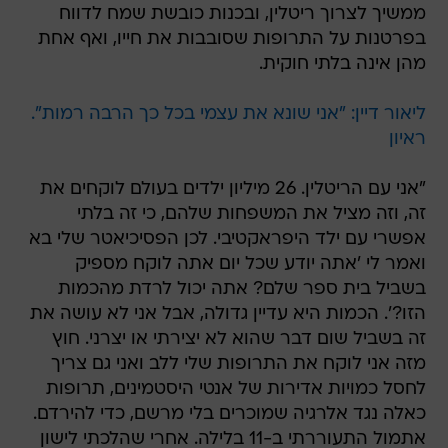
ממשיך לצרוך ריטלין, ובכנות כובשת שמח לדווח
בפרטנות על התרופות שסובבות את חייו, ואף אחת
מהן אינה בלתי חוקית.
ליאור דיין: "אני שונא את עצמי בכל כך הרבה רמות".
ראיון
"אני עם הריטלין. 26 מיליון ילדים בעולם לוקחים את
זה, וזה מציל את המשפחות שלהם, כי זה בלתי
אפשרי עם ילד היפראקטיבי. לכן הפסיכיאטר שלי בא
ואמר לי 'אתה יודע שכל יום אתה לוקח מספיק
בשביל בית ספר שלם? אתה יכול לרדת מהכמות
הזו?'. הכמות היא עדיין גדולה, אבל אני לא עושה את
זה בשביל שום דבר שהוא לא יצירתי או יצרני. חוץ
מזה אני לוקח את התרופות שלי ללב ואני גם צריך
לחסל כמויות אדירות של אנטי היסטמינים, תרופות
כאלה נגד אלרגיה שמוכרים בלי מרשם, כדי להירדם.
אתמול התעוררתי ב-11 בלילה. אחרי שהלכתי לישון