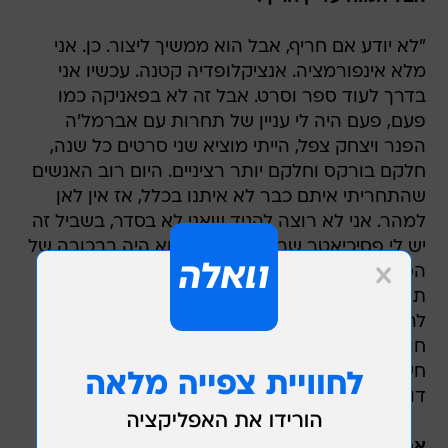
"לא יודע אם חריף, אבל הוא ממשיך ליצור. כן. אני
מלא אינפורמציה. אנציקלופדיה קטנה. עכשיו אני
בדרך לעוד ספר וסרט. אבל זה לא בפאניקה כמו
פעם, פעם היה לי עניין של תחרות עם אברמל'ה
הפנר ויצחק צפל, הייתי מוציא שני סרטים כל שנה,
חלקם בורקס וחלקם יותר רציניים. היום רוב האנשים
שהתחריתי איתם כבר לא איתנו בכלל, אז אין לאן
למהר. אני לא רוצה להגיד שאני לא בסדר, בשביל זה
יש לי פסיכיאטר שבא עד הבית. הוא היה בבכורה של
הסדרה ואמר שאני הורג אותו, שאחרי שראה את
תערוכת הציורים שלי ואת 'ד"ר פומרנץ' הוא יבוא
להיות מטופל שלי. שאי אפשר להגיד עליי שום דבר
חוץ מזה שאני אולי קצת נרקיסיסט, אבל זה לא
חשוב. אולי אם היו קוראים לי דודו טופז, שהוא היה
דוגמה אבסולוטית. אבל אני לא בדרך שלו".
אתה דווקא נראה הרבה יותר בסדר מהמצופה.