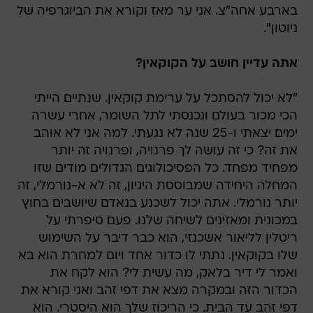
בארבע אחה"צ. אני ער מאז וקורא את הביוגרפיה של
ניוטון".
אתה עדיין חושב על הקוקאין?
"לא יכול להסתכל על ערימת קוקאין. שנתיים הייתי
הכי מכור בעולם ונכנסתי לתל השומר, אחרי עשרה
ימים יצאתי ו-25 שנה לא נגעתי. למה אני לא אוהב
את זה? כי זה עושה לך פרנויה, ופרנויה זה יותר
מפחיד מפחד. כל הפסיכולוגים הגדולים מודים שזו
המחלה היחידה שמבוססת היגיון, זה לא א-נורמלי, זה
יותר נורמלי. אתה יכול לשכנע בנאדם שיושבים בחוץ
במכונית ומאזינים לשיחה שלנו. פעם סיפרתי על
ריטלין לליאור אשכנזי, הוא כבר דיבר על השימוש
שלו בקוקאין. נתתי לו כדור אחד ויום למחרת הוא בא
ואמר לי דיר בלאק, מה עשית לי? הוא לקח את
הכדור הזה ובמקרה מצא את דפי זהב ואני קורא את
דפי זהב עד הבית. כי הריכוז שלך הוא היסטרי. הוא