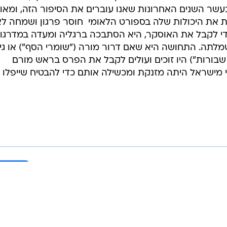
עשר השנים האחרונות שאנו עוברים את הסיפור הזה, ומאו
ת היכולות שלה בספורט הלאומי  חוסר פרגון ושמחה לאי
די לקבל את האוסקר, היא הסתבכה ברגליה ומעדה במדרגו
ה. התחושה היא שאם דרור מורה ("שומרי הסף") או גי
שבורות") היו זוכים ועולים לקבל את הפרס בראש מורם
 מישראל היתה מזנקת ומכשילה אותם כדי להבטיח שייפלו 
בשליחת התגובה אני מסכים
לתנאי ה