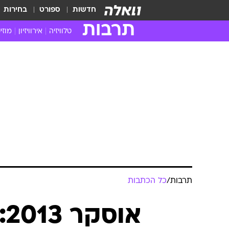
חדשות
ספורט
בחירות
תרבות
טלוויזיה
אירוויזיון
מוזי
חדשות הטלוויזיה
חדשו
ביקורת טלוויזיה
מוזי
צפייה ישירה
מוזי
טלוויזיה ישראלית
קשוב
טלוויזיה מחו"ל
קורד
סדרות מומלצות
קליפי
האח הגדול
הופע
תרבות
/
כל הכתבות
א