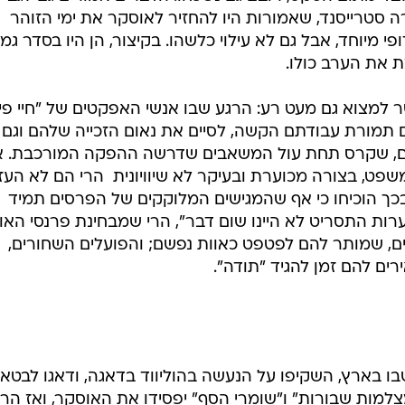
ה סטרייסנד, שאמורות היו להחזיר לאוסקר את ימי הזוהר
פי מיוחד, אבל גם לא עילוי כלשהו. בקיצור, הן היו בסדר גמו
ת את הערב כולו.
ר למצוא גם מעט רע: הרגע שבו אנשי האפקטים של "חיי פיי
תמורת עבודתם הקשה, לסיים את נאום הזכייה שלהם וגם
ם, שקרס תחת עול המשאבים שדרשה ההפקה המורכבת. א
, בצורה מכוערת ובעיקר לא שיוויונית  הרי הם לא העזו
בכך הוכיחו כי אף שהמגישים המלוקקים של הפרסים תמיד
ערות התסריט לא היינו שום דבר", הרי שמבחינת פרנסי הא
בים, שמותר להם לפטפט כאוות נפשם; והפועלים השחורים,
ים להם זמן להגיד "תודה".
בו בארץ, השקיפו על הנעשה בהוליווד בדאגה, ודאגו לבטא
למות שבורות" ו"שומרי הסף" יפסידו את האוסקר, ואז הרי