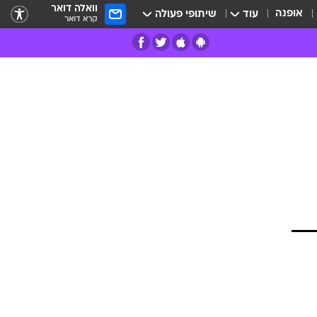
וואלה דואר
אופנה
עוד
שיתופי פעולה
קרא דואר
רים
פרות