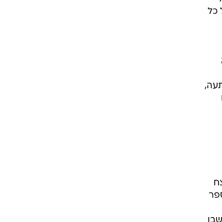
 הבמה על כל
תעה,
ח
פר
שבו