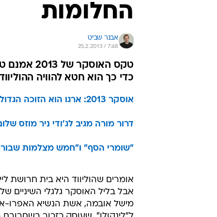
החלומות
אבנר שביט
25.2.2013 / 7:48
טקס האוסקר
כדי כך הוא חטא להוויה ההוליו
אוסקר 2013: ארגו הוא הזוכה הגדול
דרור מורה מגיב לג'ודי ניר מוזס ש
"שומרי הסף" ו"חמש מצלמות שבורות
אומרים שהוליווד היא בית חרושת ליי
אבל בליל האוסקר גלגלי השיניים שלה
מישל אובמה, אשת הנשיא האפרו-אמ
ל"לינקולן", שעוסק כזכור בשחרורם 