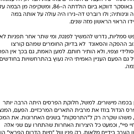
ריבה היתה זוכה לראשונה ולאחרונה באוסקר דווקא ביום הולדתה ה-86, ומשקיפה מן
 ונינותיה; ולו רוברט דה-נירו היה עולה על אותה במה
ש סמליות, נדרש להמשיך לפנטז, ומי שתר אחר תפניות לא
צוב ההפקה והסאונד  לא בדיוק החומרים שמהם קורצו
לידי וצפוי, ולא הותיר חותם. למען האמת, גם בכך אין הפ
יל גם הפעם העניין האמיתי היה נעוץ בהתרחשויות בחודשים
מה.
ן בכמה מישורים. למשל, חלוקת הפרסים היתה הרבה יותר
בפרס הגדול בוזז את מרבית התארים המרכזיים. הפעם, המנצ
ד, משהו שקרה רק ל"התרסקות" בשנים האחרונות. את המס
יי פיי", וכמעט כל היצירות האחרות שהתחרו עם שני אלה
 הערב בידיים מלאות. רק פניו של "חיות הדרום הפראי" הו