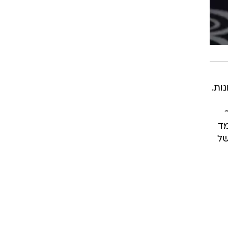
ות.
מד
של