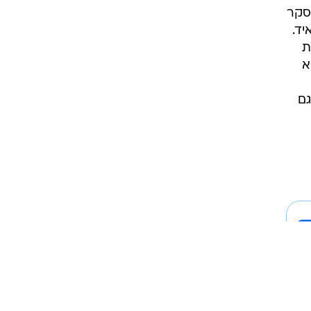
סקר
ד.
ת
א
גם
שימוש