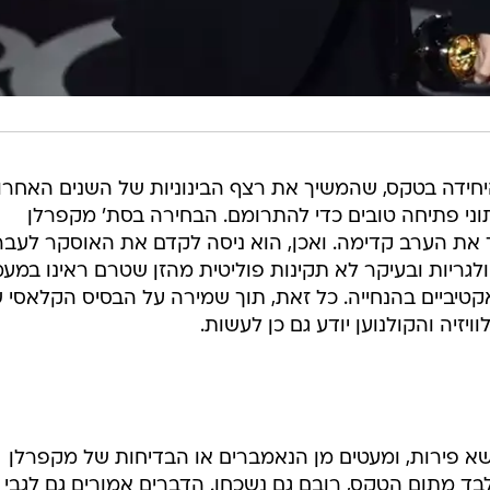
היחידה בטקס, שהמשיך את רצף הבינוניות של השנים האחרונ
נתוני פתיחה טובים כדי להתרומם. הבחירה בסת' מקפרלן
את הערב קדימה. ואכן, הוא ניסה לקדם את האוסקר לעבר
וולגריות ובעיקר לא תקינות פוליטית מהזן שטרם ראינו במע
קטיביים בהנחייה. כל זאת, תוך שמירה על הבסיס הקלאסי 
יזיה והקולנוען יודע גם כן לעשות.
שא פירות, ומעטים מן הנאמברים או הבדיחות של מקפרלן
ד מתום הטקס, רובם גם נשכחו. הדברים אמורים גם לגבי