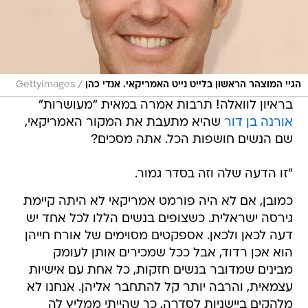
/
הגיי המוצהר הראשון בלייט נייט האמריקאי. אנדי כהן
GettyImages
בראיון לוואלה! תרבות אמרה במאית "מעושרות"
אורנה בן דור
שהיא מתעבת את המקור האמריקאי,
שם הנשים חושפות הכל. אתה מסכים?
"זו הדעה שלה וזה בסדר גמור.
כמובן, אם לא היה פורמט אמריקאי לא היתה קיימת
גירסה ישראלית. כשצופים בנשים הללו לכל אחד יש
דעה לכאן ולכאן. אספקטים מסוימים של אורח חייהן
הוא אכן רדוד, אבל ככל שמכירים אותן לעומק
מבינים שמדובר בנשים חזקות, כל אחת עם אישיות
עצמאית, והרבה יותר קל להתחבר אליהן. אנחנו לא
מלהקים ביישניות לסדרה, כך שהייתי ממליץ לה