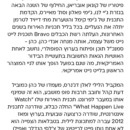
פיטוריו של קונאן אובריאן, החילוף של השנה הבאה
בגזרת ג'יי לנו, ג'ימי פאלון וסת' מאיירס, הקדמת
התכנית של ג'ימי קימל והשערות מתי דייויד לטרמן
יתלה את הנעליים. בכל בליל תכניות האירוח בשנים
האחרונות, העלתה רשת הכבלים Bravo תוכנית לייט
נייט משל עצמה, אותה מנחה אנדי כהן. כהן -
סמנכ"ל תוכן ופיתוח בערוץ הפופולרי, נחשב לאחת
האושיות הגאות החשובות בתעשיית הבידור
האמריקאית, מה שגם בפועל הופך אותו לגיי המוצהר
הראשון בלייט נייט אמריקאי.
המקביל הלילי לאלן דג'נרס, מעמדו של כהן כמוביל
דעת קהל וחובב תרבות פופ מושבע, הוא זה שמינף
אותו במעבר לפרונט. תכנית האירוח שלו "Watch
What Happen Live" החלה כבלוג, שודרגה לתכנית
אינטרנטית, שודרה כרצועה שבועית בערוץ ומאז
2012 עברה למתכונת לילית. בטבלאות הצפייה הוא
לא אחת נותן פייט לרייטינג של צ'לסי הנדלר ואפילו