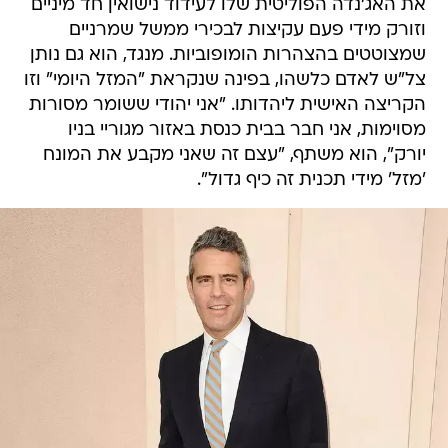
את האג'נדה הפוליטית שלו לעידוד נישואין חד מיניים
וזורק מידי פעם עקיצות לבכירי ממשל שמרניים
שמצוטטים בהצהרות הומופוביות. מנגד, הוא גם נותן
צל"ש לאדם כלשהו, בפינה שנקראת "המזל היומי" וזו
הקריצה האישית ליהדותו. "אני יהודי ששומר מסורות
מסוימות, אני חבר בבית כנסת באזור מגוריי בניו
יורק", הוא משתף, "עצם זה שאני מקבע את המונח
'מזל' מידי תכנית זה כיף גדול".