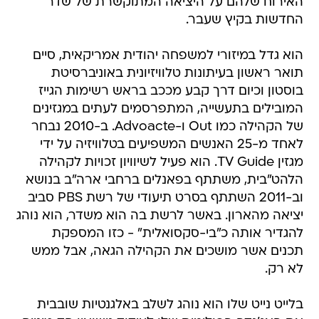
האירוח שלהם על היציאה המתוקשרת של שדר
החדשות בקיץ שעבר.
הוא גדל במיזורי למשפחה יהודית אמריקאית, סיים
תואר ראשון בעיתונות טלוויזיונית באוניברסיטת
בוסטון וכיום דרך קבע מככב בראש רשימות הגייז
המובילים בתעשייה, המתפרסמים לעתים במגזינים
של הקהילה כמו Out ו-Advoacte. ב-2010 נבחר
לאחד מ-25 האנשים המשפיעים בטלוויזיה על ידי
מגזין TV Guide. הוא פעיל לשיוויון זכויות לקהילה
הלהט"בית, משתתף בפאנלים ברחבי ארה"ב בנושא
וב-2011 השתתף בסרט תיעודי של רשת PBS סביב
יציאה מהארון. באשר לרשת בה הוא משדר, הוא נוהג
להגדיר אותה כ"בי-סקסואלית" - כזו המספקת
תכנים אשר מושכים את הקהילה הגאה, אבל ממש
לא רק.
בלייט נייט שלו הוא נוהג לשלב באלגנטיות שובבית