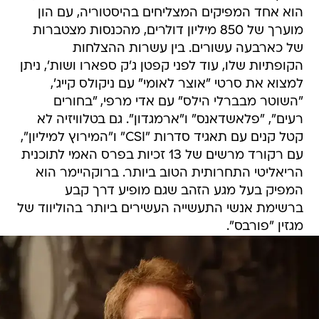
הוא אחד המפיקים המצליחים בהיסטוריה, עם הון
מוערך של 850 מיליון דולרים, מהכנסות מצטברות
של כארבעה עשורים. בין עשרות ההצלחות
הקופתיות שלו, עוד לפני קפטן ג'ק ספארו ושות', ניתן
למצוא את סרטי "אוצר לאומי" עם ניקולס קייג',
"השוטר מבברלי הילס" עם אדי מרפי, "בחורים
רעים", "פלאשדאנס" ו"ארמגדון". גם בטלוויזיה לא
קטל קנים עם תאגיד סדרות "CSI" ו"המירוץ למיליון",
עם רקורד מרשים של 13 זכיות בפרס האמי לתוכנית
הריאליטי התחרותית הטוב ביותר. ברוקהיימר הוא
המפיק בעל מגע הזהב שגם מופיע דרך קבע
ברשימת אנשי התעשייה העשירים ביותר בהוליווד של
מגזין "פורבס".