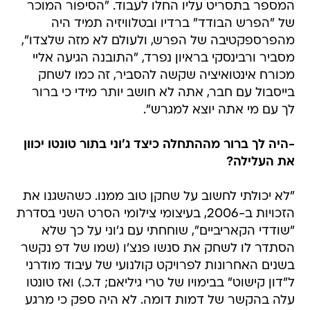
המספר בתסריט עליו החלו לעבוד. "הסיפור המוכר
של "הפרש הבודד" ברדיו ובטלוויזיה תמיד היה
מהפרספקטיבה של הפרש, ולעולם לא מזה שלצדו",
מסביר ורבינסקי בראיון נפרד, "התובנה הגיעה אליי
מכורח אינטואיציה שקשה להסביר, זה כמו לשחק
בייסבול עם חבר, אתה לא חושב יותר מידי כי ברור
לך עם מי אתה יוצא למגרש".
-היה לך ברור מההתחלה כיצד ג'וני בתור טונטו יכוון
את העלילה?
"לא יכולתי לחשוב על שחקן טוב ממנו. כשהשגנו את
הזכויות ב-2006, בעיצומי צילומי הסרט השני בסדרת
"שודדי הקאריביים", שוחחתי עם ג'וני על כך שלא
הסתדר לו לשחק את סנשו פנצ'ו (שמו של דפ נקשר
בשנים האחרונות לפרויקט קולנועי של עיבוד מודרני
ל"דון קישוט" בבימויו של טרי גיליאם; ד.כ.) ואז טונטו
עלה בהקשר של דמות דומה. לא היה ספק כי מרגע