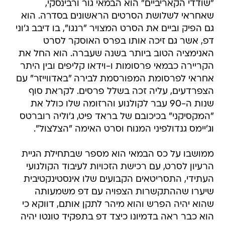
"שודדי הקאריביים" הוא הבמאי גור ורבינסקי,
שאחראי לשלושת הסרטים הראשונים בסדרה. הוא
גם הפיק וביים את הסרט המצויר "רנגו", בו דיבב ג'וני
דפ, אשר גם זיכה אותו בפרס האוסקר לסרט
האנימציה הטוב ביותר בשנה שעברה. הוא החל את
הקריירה כבמאי פרסומות ו-וידאו קליפים ובין היתר
אחראי לפרסומת המפורסמת לבירה "באדווייזר" עם
הצפרדעים, עליה זכה בשלל פרסים. לקראת סוף
שנות ה-90 עבר לקולנוע והרזומה שלו כולל את
"המקסיקני" בכיכובם של בראד פיט, ג'וליה רוברטס
וג'יימס גנדולפיני המנוח וסרט האימה "הצלצול".
ממושבו על כס הבמאי הוא מספר שבתחילת הגיית
הרעיון לסרט, עם רכישת הזכויות לעיבוד הקולנועי
העתידי, התסריטאים הקבועים שלו אינסטינקטיבית
שיערו שההתקשרות הצפויה עם דפ משמעותה
שהוא יהיה הפרש והוא מיהר לתקן אותם, דווקא כי
הוא כבר ראה בדמיונו כיצד דפ בתפקיד טונטו יהיה