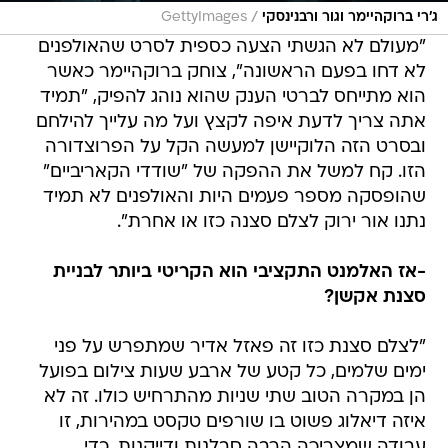
/
ג'רי ברוקהיימר וגור ורבנינסקי
GettyImages
"מעולם לא הגשתי הצעה כספית לסרט שהאולפנים
לא דחו בפעם הראשונה", צוחק ברוקהיימר כאשר
הוא מתייחס לברטי הענק שהוא נוהג להפיק, "תמיד
אתה צריך לדעת איפה לקצץ ועל מה עלייך להילחם
ובסרט הזה הלוקיישן למעשה הקל על הפרוצדורה
הזו. קח למשל את ההפקה של "שודדי הקאריביים"
שהופסקה מספר פעמים היות והאולפנים לא תמיד
נתנו אור ירוק לצלם סצנה כזו או אחרת".
-אז האלמנט התקציבי הוא הקריטי ביותר לבניית
סצנת אקשן?
"לצלם סצנת כזו זה פאזל אדיר שמתפרש על פני
ימים שלמים, כל קטע של ארבע שעות צילום בפועל
הן במקרה הטוב שתי שניות מהתרחיש כולו. זה לא
איזה דיאלוג פשוט בו שורפים טקסט במהירות, זו
עבודה שמצריכה הרבה סבלנות ודייקנות, כדי