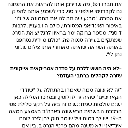
את חברו דפ), מה שדירבן אותו להראות את התמונה
גם לקברניטי אולפני דיסני, כדי לשכנע אותם להפיק
את הסרט. "מרגע שהיתה לנו את התמונה של ג'וני
באיפור האינדיאני המסורתי, כולם היו בעניין, לרבות
דיסני", מספר ברוקהיימר בראיון לרגל יציאת הסרט
שמתקיים בעיירה סנטה פה, "כולנו מיידית נסחפנו
באותה השראה שהיתה מאחורי אותו צילום שג'וני
נתן לי".
-לא היה חשש ללכת על סדרה אמריקאית אייקונית
שזרה לקהלים ברחבי העולם?
"זה לא שונה ממה שאמרו בהתחלה על "שודדי
הקאריביים" שהיה זר לחלוטין, ובמרכז העלילה כאן
ישנם עולמות שמתנגשים זה בזה על רקע סלילת פסי
הרכבת היבשתית הראשונה בארה"ב באמצע המאה
ה-19. יש לך דמות של שומר חוק לבן לצד לוחם
אינדיאני ולא משנה מהם פרטי הנרטיב, בין אם