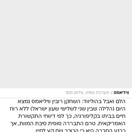
/
וויליאמס
מערכת וואלה, צילום מסך
הלם ואבל בהוליווד: השחקן רובין וויליאמס נמצא
היום (הלילה שבין שני לשלישי שעון ישראל) ללא רוח
חיים בביתו בקליפורניה, כך לפי דיווחי התקשורת
האמריקאית. טרם התבררה סופית סיבת המוות, אך
כרגע הסברה היא כי הכוכב שם קץ לחייו.
וויליאמס, בן 63 במותו, השאיר מאחוריו ארון תארים