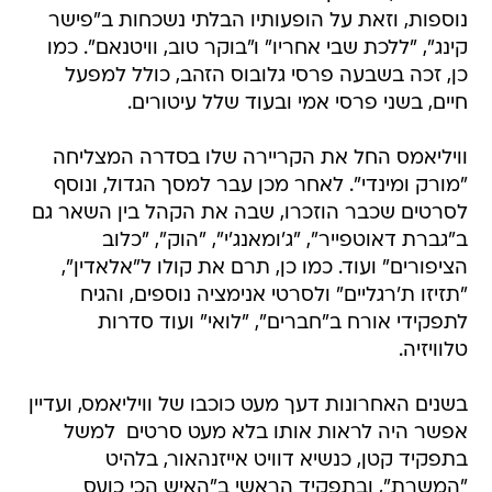
כן, זכה בשבעה פרסי גלובוס הזהב, כולל למפעל
חיים, בשני פרסי אמי ובעוד שלל עיטורים.
וויליאמס החל את הקריירה שלו בסדרה המצליחה
"מורק ומינדי". לאחר מכן עבר למסך הגדול, ונוסף
לסרטים שכבר הוזכרו, שבה את הקהל בין השאר גם
ב"גברת דאוטפייר", "ג'ומאנג'י", "הוק", "כלוב
הציפורים" ועוד. כמו כן, תרם את קולו ל"אלאדין",
"תזיזו ת'רגליים" ולסרטי אנימציה נוספים, והגיח
לתפקידי אורח ב"חברים", "לואי" ועוד סדרות
טלוויזיה.
בשנים האחרונות דעך מעט כוכבו של וויליאמס, ועדיין
אפשר היה לראות אותו בלא מעט סרטים  למשל
בתפקיד קטן, כנשיא דוויט אייזנהאור, בלהיט
"המשרת", ובתפקיד הראשי ב"האיש הכי כועס
בברוקלין", עיבוד מחודש תוצרת אמריקה ל"מר
באום" של אסי דיין, שגם הוא הלך לעולמו השנה.