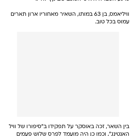
עמוס בכל טוב.
בין השאר, זכה באוסקר על תפקידו ב"סיפורו של וויל
האנטינג", וכמו כן היה מועמד לפרס שלוש פעמים
נוספות, וזאת על הופעותיו הבלתי נשכחות ב"פישר
קינג", "ללכת שבי אחריו" ו"בוקר טוב, וויטנאם". כמו