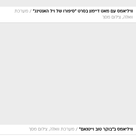
וואלה, צילום מסך
/
וויליאמס ב"בוקר טוב וייטנאם"
מערכת וואלה, צילום מסך
לפני התאבדותו עוד הספיק להשתתף וויליאמס
בכמה סרטים שעתה, למרבה הצער, ייצאו כבר לאחר