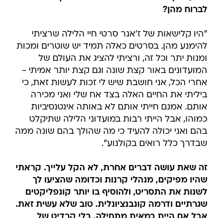
לברוח מהן?
"היו קלישאות של ז'אנר סרטי חיי הלילה שרציתי
להימנע מהן. בסרטים כאלה תמיד יש שוטרים ומכות
ומנות יתר וכל זה, ורציתי להציג את העולם של
המועדונים באור קצת שונה וגם קצת יותר אמיתי -
אחרי הכל, אני חושבת שיש לי זכות לעשות זאת, כי
ביליתי את החיים האלה בצד אח שלי ואני מכירה
אותם. אמנם חייתי אותם לא באותה אינטנסיביות
כמוהו, אבל הייתי רבות במועדוני הלילה שתיקלט
בהם ואני יכולה להעיד כי מה שהולך בהם שונה ממה
שבדרך כלל רואים בקולנוע".
זה שאת עושה דברים אחרת, לא הקל עלייך. קראתי
שהיו מפיקים, מנהלי קרנות וכדומה שהציעו לך
לשנות את התסריט, ולהוסיף בו יותר קונפליקטים
שגרתיים ודרמה קונבנציונלית. טוב שלא עשית זאת.
אבל אם היית במאית מתחילה, בלי קרדיט של