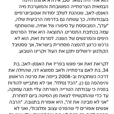
הוא אולי היה נשאר שם, אילולא אחותו היתה
הבמאית הצרפתייה המשובחת והמוערכת מיה
האנסן-לאב, שנוהגת לשלב יסודות אוטוביוגרפיים
בעבודותיה. כך עשתה גם בדרמה הרביעית שלה,
"עדן", המבוססת על סיפורו של אחיה, שהשתתף
עמה בכתיבת התסריט. התוצאה היא אחד הסרטים
היפים והמרגשים של השנה. למרות זאת, הוא לא
נרכש כרגע להפצה מסחרית בישראל, אך פסטיבל
הקולנוע ירושלים יתקן את העול ויקרינו השבוע.
לקראת זאת אני פוגש בפריז את האנסן-לאב, בת
34, בת לאם צרפתייה ולאב ממוצא דני, שהחלה את
דרכה כשחקנית וב-2008 ביימה את סרטה הראשון
והיפהפה גם כן, "הכל נסלח". אני לא מתבייש להודות
בפניה כי עבודתה הטרייה השרתה עליי תוגה עמוקה,
עד כדי שהתקשיתי לצאת מן המיטה ביום למחרת.
"אני לא מבינה את זה", היא אומרת בתגובה. "הרבה
אנשים אומרים לי שהסרט עצוב ומלנכולי, ואני לא