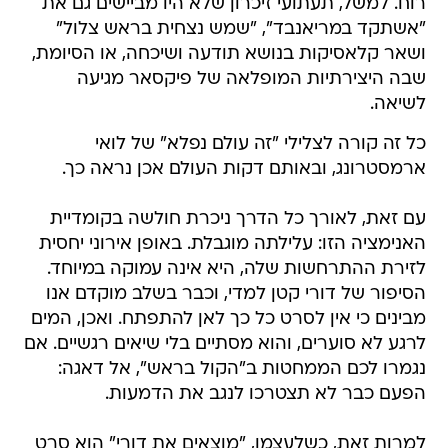
רוח. למשל, תעתועי זיכרון שלא היו מביישים גם את
"אשתקד במריאנבד", "שמש נצחית בראש צלול"
ושאר קלאסיקות בנושא תודעה ושיכחה, או הסיומת,
שבה היצירתיות המופלאה של פיקסאר מגיעה
לשיאה.
כל זה קורה לצלילי "זה עולם נפלא" של לואי
ארמסטרונג, ובאותם דקות העולם אכן נראה כך.
עם זאת, לאורך כל הדרך ניכרת חולשה בקומדיית
האנימציה הזו: עלילתה מוגבלת. באופן אירוני יחסית
לזירת ההתרחשות שלה, היא אינה עמוקה במיוחד.
הסיפור של דורי קטן למדי, וכבר בשלב מוקדם אנו
מבינים כי אין לסרט כל כך לאן להתפתח. ואכן, המים
לרגע לא סוערים, והוא מסתיים בלי שיאים רגשיים. אם
נגמרו לכם הממחטות ב"הקול בראש", אל דאגה:
הפעם כבר לא תצטרכו לנגב את הדמעות.
למרות זאת, כשלעצמו, "מוצאים את דורי" הוא סרט