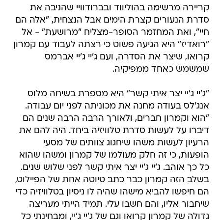
קריירה מרשימה בהוליווד ובברודוויי שהניבה את
סדרת הנעורים קצרת הימים אבל הנצחית, "אלה הם
חיי", ואת המחזמר הסופר-מצליח "מרושעת" - אל
"רואדיז" היא הגיעה פשוט כי רצתה לעבוד עם קמרון
קרואו, שיצר את הסדרה, ועם ג'יי ג'יי אברמס
שמשמש כאחד ממפיקיה.
"ג'יי ג'יי יצר איתי קשר" היא מספרת בשיחה מלוס
אנג'לס בעודה מחנה את מכוניתה לפני יום עבודה.
"הוא וקמרון חברים, ולאורך הרבה הרבה שנים הם
דיברו על לעשות סדרת טלוויזיה ביחד. היה להם את
הרעיון לעשות משהו שיחגוג צוותים של מסעי
הופעות, כי זה חלק מעולמו של קמרון ומשהו שהוא
כל כך אוהב. ג'יי ג'יי יצר איתי קשר לפני שלוש שנים.
בשלב הזה קמרון כבר כתב טיוטה אחת של הפיילוט,
הם חיפשו להביא מישהו שהיה לו ניסיון בטלוויזיה כדי
שיחבור אליו, והם חשבו עלי. תמיד הייתי מעריצה
גדולה של קמרון קרואו וגם של ג'יי ג'יי, ומבחינתי כל