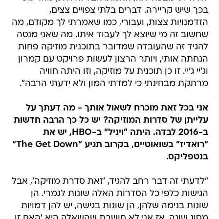
בכך שיש קריירה. דברים בלתי צפויים צצים,
הזדמנויות צצות, ועבורי, כמו שאמרתי לך מקודם, מה
שחשוב זה מי שיוצא לך לעבוד איתו. מה שאני מנסה
להגיד זה שהעובדה שמדובר בתוכנית מוזיקה פחות
הנחתה אותי, ויותר הרצון לעשות פרויקט עם קמרון
וג'יי ג'יי. זו כן תוכנית על מוזיקה, וזו היתה חוויה
מרתקת מבחינתי כי למדתי המון ולא ידעתי הרבה".
אני בכל זאת מוכרח לשאול אותך - מה דעתך על
עלייתן של סדרות המוזיקה? יש כל כך הרבה חדשות
ב-2016 לבדה. היתה "ויניל" ב-HBO, יש את
"רואדיז" בשואוטיים, בקרוב תגיע "The Get Down"
בנטפליקס.
"לדעתי זה דבר רחב להגיד, 'זאת סדרת מוזיקה', אבל
הגישות כלפי כל הסדרות האלה שונות לגמרי. הן
שונות בנימה שלהן, הן שונות בגישה, יש להן דמויות
מסוג שונה. אז אני לא חושבת שהשאלה היא 'האם זו