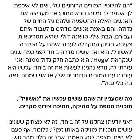
"הם לחלוטין המורים הרוחניים שלי, ואם לא איכפת
לך אספר לך משהו נורא מתוק: אני מעריצה את
האנשים האלה וההשפעה שלהם על החיים שלי
גדולה, והם באמת אנשים מדהימים לעבוד איתם
ועבורם. הבת שלי, סוואנה דולי, שהיא תסריטאית
צעירה, בדיוק התקבלה לעבוד איתם על הסדרה
'נאשוויל'. היא ואני עשינו סדרה ביחד לפני כמה שנים
שנקראת 'Huge'. היא כתבה חלק גדול ממנה ואני
עזרתי לה, נורא נהנינו לעשות את זה ביחד. עכשיו היא
עובדת עם המורים הרוחניים שלי, אז אני שמחה וגאה
בה בלי גבול".
מה שמעניין זה שהם עושים עכשיו את "נאשוויל",
תוכנית נוספת על מוזיקה, חתיכת צירוף מקרים.
"אני יודעת! צחקנו על זה ביחד, 'זה לא מצחיק ששנינו
עושים תוכניות מוזיקה באותו זמן?', כלומר, אף פעם
לא הייתי מצפה לזה, האמת. אבל זה חלק מהריגוש