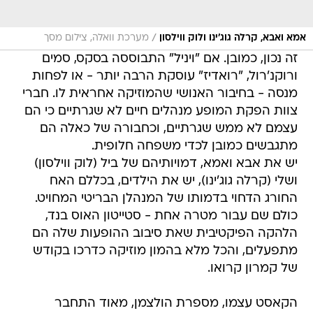
/
אמא ואבא, קרלה גוג'ינו ולוק ווילסון
מערכת וואלה, צילום מסך
זה נכון, כמובן. אם "ויניל" התבוססה בסקס, סמים
ורוקנ'רול, "רואדיז" עוסקת הרבה יותר - או לפחות
מנסה - בחיבור האנושי שהמוזיקה אחראית לו. חברי
צוות הפקת המופע מנהלים חיים לא שגרתיים כי הם
עצמם לא ממש שגרתיים, וכחבורה של כאלה הם
מתגבשים כמובן לכדי משפחה חלופית.
יש את אבא ואמא, דמויותיהם של ביל (לוק ווילסון)
ושלי (קרלה גוג'ינו), יש את הילדים, בכללם האח
החורג הדחוי בדמותו של המנהלן הבריטי המחויט.
כולם שם עבור מטרה אחת - סטייטון האוס בנד,
הלהקה הפיקטיבית שאת סיבוב ההופעות שלה הם
מתפעלים, והכל מלא בהמון מוזיקה כדרכו בקודש
של קמרון קרואו.
הקאסט עצמו, מספרת הולצמן, מאוד התחבר