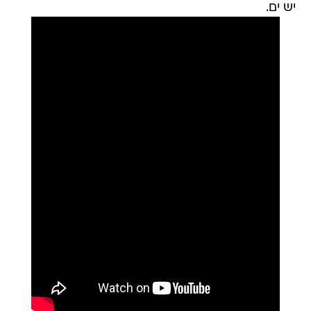
יש ים.