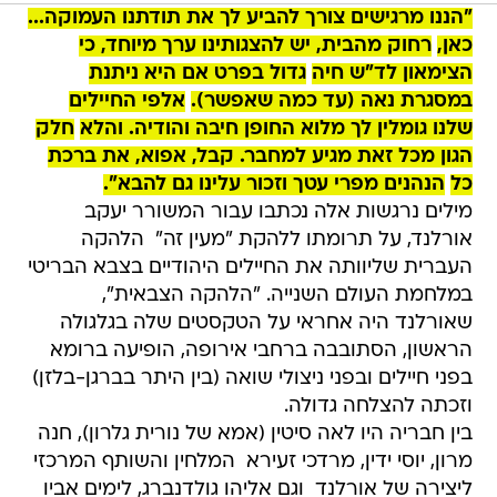
"הננו מרגישים צורך להביע לך את תודתנו העמוקה...
כאן,
רחוק מהבית, יש להצגותינו ערך מיוחד, כי
הצימאון לד"ש חיה
גדול בפרט אם היא ניתנת
במסגרת נאה (עד כמה שאפשר).
אלפי החיילים
שלנו גומלין לך מלוא החופן חיבה והודיה. והלא
חלק
הגון מכל זאת מגיע למחבר. קבל, אפוא, את ברכת
כל
הנהנים מפרי עטך וזכור עלינו גם להבא".
מילים נרגשות אלה נכתבו עבור המשורר יעקב
אורלנד, על תרומתו ללהקת "מעין זה"  הלהקה
העברית שליוותה את החיילים היהודיים בצבא הבריטי
במלחמת העולם השנייה. "הלהקה הצבאית",
שאורלנד היה אחראי על הטקסטים שלה בגלגולה
הראשון, הסתובבה ברחבי אירופה, הופיעה ברומא
בפני חיילים ובפני ניצולי שואה (בין היתר בברגן-בלזן)
וזכתה להצלחה גדולה.
בין חבריה היו לאה סיטין (אמא של נורית גלרון), חנה
מרון, יוסי ידין, מרדכי זעירא  המלחין והשותף המרכזי
ליצירה של אורלנד  וגם אליהו גולדנברג, לימים אביו