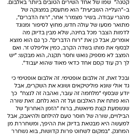
קטנה"  שמו של אחד השירים הטובים ביותר באלבום.
ב-"העלייה השביעית" הוא מתעסק במצוקה של
מהגרי עבודה. בשיר מצמרר אחר, "רוח הדברים",
מתואר מסעו של עולה חדש, מחוץ לסיפור ומנוגד
לדמות הצבר מכל בחינה, שלא מבין בדיוק מה
אומרים, אבל כן את "רוח הדברים". כך גם הוא מוצא
לבסוף את מותו בשדה הקרב, כמין אליפלט זר. ואם
המצב לא מספיק נואש וחסר תקנה, הוא מבקש: "יש
לך רק עוד קסם אחד כדאי מאוד שהוא יעבוד".
ובכל זאת, זה אלבום אופטימי. זה אלבום אופטימי כי
גד אולי שונא פוליטיקאים ושונא את השקרים, אבל
יודע שבסוף "מלחמה זה עובר, ואהבה זה לנצח"  כך
הוא פותח את האלבום ועל זה הוא נלחם. זאת שורה
שנשמעת קצת מיואשת, ברוח "הזמן האחרון" של
הבילויים, שורה של חוסר טעם להילחם ולהיאבק, אבל
למעשה היא מבטאת בדיוק את ההיפך, ומשחררת מן
המחנק. "במקום לשחוט פרות קדושות, בוא נשחרר