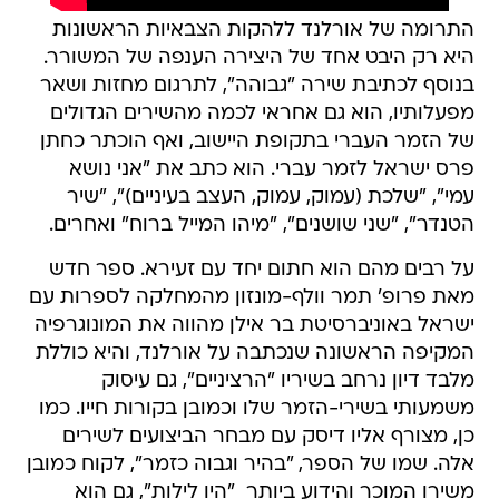
התרומה של אורלנד ללהקות הצבאיות הראשונות
היא רק היבט אחד של היצירה הענפה של המשורר.
בנוסף לכתיבת שירה "גבוהה", לתרגום מחזות ושאר
מפעלותיו, הוא גם אחראי לכמה מהשירים הגדולים
של הזמר העברי בתקופת היישוב, ואף הוכתר כחתן
פרס ישראל לזמר עברי. הוא כתב את "אני נושא
עמי", "שלכת (עמוק, עמוק, העצב בעיניים)", "שיר
הטנדר", "שני שושנים", "מיהו המייל ברוח" ואחרים.
על רבים מהם הוא חתום יחד עם זעירא. ספר חדש
מאת פרופ' תמר וולף-מונזון מהמחלקה לספרות עם
ישראל באוניברסיטת בר אילן מהווה את המונוגרפיה
המקיפה הראשונה שנכתבה על אורלנד, והיא כוללת
מלבד דיון נרחב בשיריו "הרציניים", גם עיסוק
משמעותי בשירי-הזמר שלו וכמובן בקורות חייו. כמו
כן, מצורף אליו דיסק עם מבחר הביצועים לשירים
אלה. שמו של הספר, "בהיר וגבוה כזמר", לקוח כמובן
משירו המוכר והידוע ביותר  "היו לילות", גם הוא