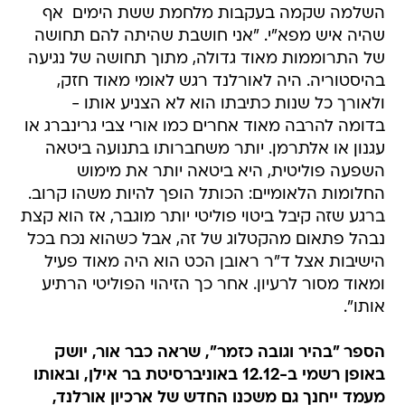
השלמה שקמה בעקבות מלחמת ששת הימים  אף
שהיה איש מפא"י. "אני חושבת שהיתה להם תחושה
של התרוממות מאוד גדולה, מתוך תחושה של נגיעה
בהיסטוריה. היה לאורלנד רגש לאומי מאוד חזק,
ולאורך כל שנות כתיבתו הוא לא הצניע אותו -
בדומה להרבה מאוד אחרים כמו אורי צבי גרינברג או
עגנון או אלתרמן. יותר משחברותו בתנועה ביטאה
השפעה פוליטית, היא ביטאה יותר את מימוש
החלומות הלאומיים: הכותל הופך להיות משהו קרוב.
ברגע שזה קיבל ביטוי פוליטי יותר מוגבר, אז הוא קצת
נבהל פתאום מהקטלוג של זה, אבל כשהוא נכח בכל
הישיבות אצל ד"ר ראובן הכט הוא היה מאוד פעיל
ומאוד מסור לרעיון. אחר כך הזיהוי הפוליטי הרתיע
אותו".
הספר "בהיר וגובה כזמר", שראה כבר אור, יושק
באופן רשמי ב-12.12 באוניברסיטת בר אילן, ובאותו
מעמד ייחנך גם משכנו החדש של ארכיון אורלנד,