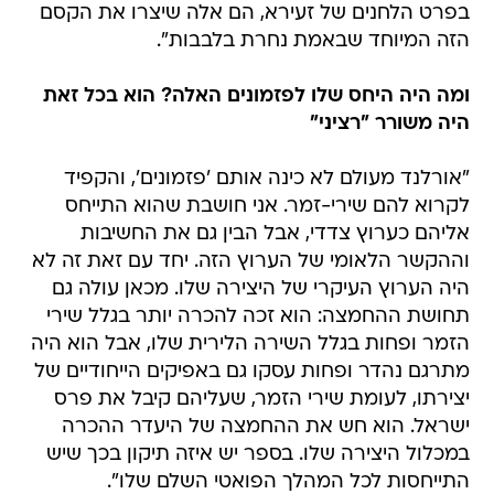
בפרט הלחנים של זעירא, הם אלה שיצרו את הקסם
הזה המיוחד שבאמת נחרת בלבבות".
ומה היה היחס שלו לפזמונים האלה? הוא בכל זאת
היה משורר "רציני"
"אורלנד מעולם לא כינה אותם 'פזמונים', והקפיד
לקרוא להם שירי-זמר. אני חושבת שהוא התייחס
אליהם כערוץ צדדי, אבל הבין גם את החשיבות
וההקשר הלאומי של הערוץ הזה. יחד עם זאת זה לא
היה הערוץ העיקרי של היצירה שלו. מכאן עולה גם
תחושת ההחמצה: הוא זכה להכרה יותר בגלל שירי
הזמר ופחות בגלל השירה הלירית שלו, אבל הוא היה
מתרגם נהדר ופחות עסקו גם באפיקים הייחודיים של
יצירתו, לעומת שירי הזמר, שעליהם קיבל את פרס
ישראל. הוא חש את ההחמצה של היעדר ההכרה
במכלול היצירה שלו. בספר יש איזה תיקון בכך שיש
התייחסות לכל המהלך הפואטי השלם שלו".