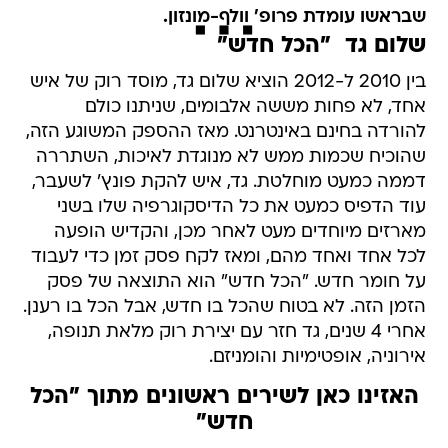
שבראשו עומדת פרופ' וולף-מונזון.
שלום גד  "הכל חדש"
בין 2010 ל-2012 הוציא שלום גד, מוסד רוק של איש
אחד, לא פחות מששה אלבומים, שניתנו כולם
להורדה בחינם באינטרנט. מאז ההספק המשוגע הזה,
שהוכיח שכמות ממש לא מנוגדת לאיכות, השתררה
דממה כמעט מוחלטת. גד, איש להקת פונץ' לשעבר,
עוד הדפיס כמעט את כל הדיסקוגרפיה שלו בשני
מארזים מיוחדים מעט לאחר מכן, והקדיש הופעה
לכל אחד ואחד מהם, ומאז לקח פסק זמן כדי לעבוד
על חומר חדש. "הכל חדש" הוא התוצאה של פסק
הזמן הזה. לא בטוח שהכל בו חדש, אבל הכל בו רענן.
אחרי 4 שנים, גד חזר עם יצירת רוק מלאת תנופה,
אירוניה, אופטימיות והומניזם.
האזינו כאן לשירים ראשונים מתוך "הכל
חדש"