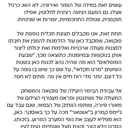
עושים זאת במידה של הומור ואירוניה. לא הוא: כרגיל
אצלו, גם הפעם הגישה רצינית לחלוטין, אפילו
תוקפנית, ונטולת התחכמויות, יומרות או שנינויות.
תחת זאת, אנו מקבלים תצוגת תכלית נוספת של
פוקואה, שמקבל כאן עוד הזדמנות להפגין את חיבתו
לסצנות פעולה ארכניות ואלימות ואת יכולתו ליצור
אותן בנוקשות ובמיומנות. כתוצאה מכך, "שבעת
המופלאים" הוא מה שהיה נהוג לכנות כאן בשנות
השישים "סרט חקלאי", על שם כך שיש בו גופה על
כל דונם. יותר מדי רוח חיים אין פה  מתים לא חסר.
אל עבודת הבימוי היעילה של פוקואה והמשחק
המעולה של וושינגטון ופראט מצטרף הצילום של
מאורו פיורה, שותפו הוותיק של הבמאי, שגם עבד עם
ג'יימס קמרון ב"אווטאר" וזכה על כך באוסקר. כאן,
הוא מפליא לעצב את נופי המערב הפרוע. בזכותו,
הסרט הלא קצר (קצת מעל שעתיים) נעים לעין