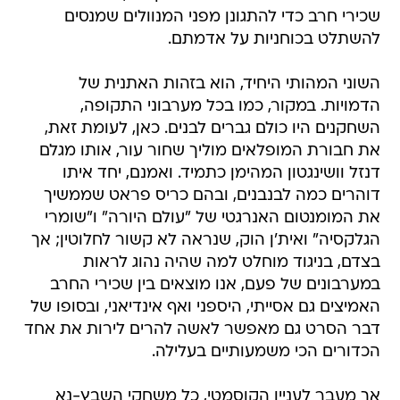
שכירי חרב כדי להתגונן מפני המנוולים שמנסים
להשתלט בכוחניות על אדמתם.
השוני המהותי היחיד, הוא בזהות האתנית של
הדמויות. במקור, כמו בכל מערבוני התקופה,
השחקנים היו כולם גברים לבנים. כאן, לעומת זאת,
את חבורת המופלאים מוליך שחור עור, אותו מגלם
דנזל וושינגטון המהימן כתמיד. ואמנם, יחד איתו
דוהרים כמה לבנבנים, ובהם כריס פראט שממשיך
את המומנטום האנרגטי של "עולם היורה" ו"שומרי
הגלקסיה" ואית'ן הוק, שנראה לא קשור לחלוטין; אך
בצדם, בניגוד מוחלט למה שהיה נהוג לראות
במערבונים של פעם, אנו מוצאים בין שכירי החרב
האמיצים גם אסייתי, היספני ואף אינדיאני, ובסופו של
דבר הסרט גם מאפשר לאשה להרים לירות את אחד
הכדורים הכי משמעותיים בעלילה.
אך מעבר לעניין הקוסמטי, כל משחקי השבץ-נא