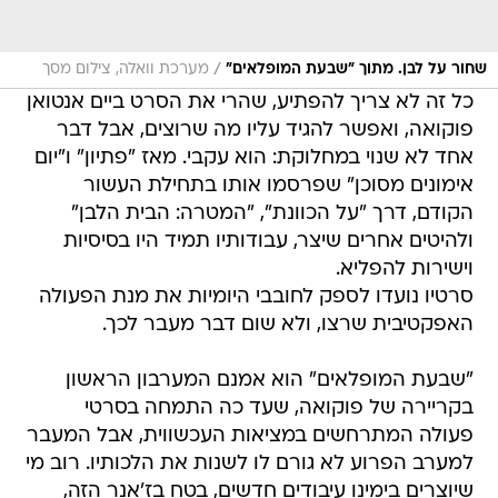
/
שחור על לבן. מתוך "שבעת המופלאים"
מערכת וואלה, צילום מסך
כל זה לא צריך להפתיע, שהרי את הסרט ביים אנטואן
פוקואה, ואפשר להגיד עליו מה שרוצים, אבל דבר
אחד לא שנוי במחלוקת: הוא עקבי. מאז "פתיון" ו"יום
אימונים מסוכן" שפרסמו אותו בתחילת העשור
הקודם, דרך "על הכוונת", "המטרה: הבית הלבן"
ולהיטים אחרים שיצר, עבודותיו תמיד היו בסיסיות
וישירות להפליא.
סרטיו נועדו לספק לחובבי היומיות את מנת הפעולה
האפקטיבית שרצו, ולא שום דבר מעבר לכך.
"שבעת המופלאים" הוא אמנם המערבון הראשון
בקריירה של פוקואה, שעד כה התמחה בסרטי
פעולה המתרחשים במציאות העכשווית, אבל המעבר
למערב הפרוע לא גורם לו לשנות את הלכותיו. רוב מי
שיוצרים בימינו עיבודים חדשים, בטח בז'אנר הזה,