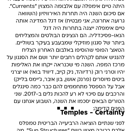
היתה טיים אימפלה עם אלבומה המצוין "Currents".
אם סיכום השנה היה תחרות האירוויזיון (השוואה
גרועה אחרונה, אני מבטיח) אז דגל המדינה אותה
טיים אימפלה ייצגה בתחרות היה דגל
הנאו-פסיכדליה. הם הנציגים הבולטים והמצליחים
ביותר של סגנון מוזיקלי שמבעבע בעיקר בשוליים.
הטאצ' הפופי שהוסיפו באלבום האחרון הצליח
להנגיש אותם לקהלים רחבים יותר ושם את הסגנון על
מרכז המפה. השנה מי שכנראה ייקחו את האליפות
יהיו וטרני רוק (רדיוהד, ניק קייב, דיוויד בואי) או יצרני
ביטים מיוסרים (פרנק אושן, בון איבר, ג'יימס בלייק)
אבל על הספסל מתחממים להם כבר כמה סינגלים
והרכבים עם סיכוי לא רע להכות גלים ב-2017. שני
הטורים הבאים יסכמו את השנה, השבוע אנחנו עם
הפנים קדימה:
Temples - Certainty
לפני שנתיים הוציאה הרביעייה הבריטית טמפלס
אלבם בכורה מצוין בשם "Sun Structures". מה