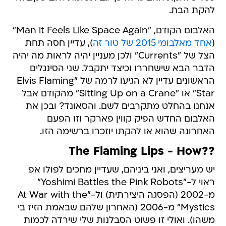
להקת הבת.
האלבום הקודם, "Man it Feels Like Space Again"
(
אחד מאלבומי 2015 של טור זה
), עדיין חסה תחת
הצל של "Currents" ולכן מעניין יהיה לראות מה יהיה
הדבר הבא שישחררו וכיצד יתקבל. שני הסינגלים
הראשונים עדיין לא הגיעו לרמה של "Elvis Flaming
Star" או "Sitting Up on a Crane" מהקודם אבל
אנחנו בהחלט מתקרבים לשם. והסאונד? ובכן את
האלבום החדש הפיק קווין פארקר וזו הפעם
האחרונה שהוא או להקתו יוזכרו ברשימה הזו.
??The Flaming Lips - How
יש מעריצים, ואני ביניהם, שעדיין מחכים לפולו אפ
ראוי ל-"Yoshimi Battles the Pink Robots"
מ-2002 (הפסגה היצירתית) ול-"At War with the
Mystics" מ-2006 (האחרון שלהם שבאמת הזיז בי
משהו). ואולי זו פשוט הסבלנות שלי שירדה לכמות